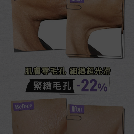
肌膚零毛孔 細緻超光滑​
緊緻毛孔-22%​