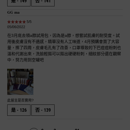
是 -
149
否 -
141
GG ma
5 out of 5 stars.
5/5
05/06/2022
在3月底去領a醇試用包，因為是a醇，想嘗試肌膚的耐受度。試
用後皮膚沒有不適感，精華沒有人工味道，4月預購會買了大容
量，擦了四周，皮膚毛孔有了改善，口罩導致的下巴痘痘粉刺也
溫和代謝出來，洗臉輕摳可以摳出硬硬粉刺，細紋部分還在觀察
中，努力用到空罐吧
此留言是否實用?
是 -
126
否 -
139