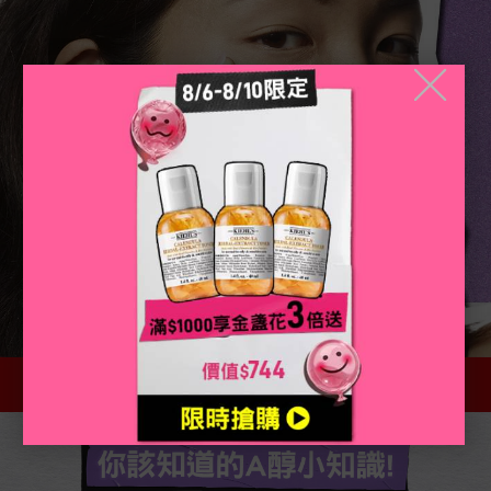
╳
你該知道的A醇小知識!​​