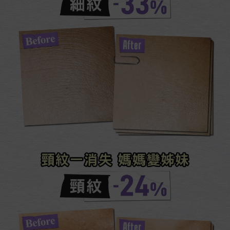
細紋​-33%​
頸紋一消失 媽媽變姊妹​
頸紋​-24%