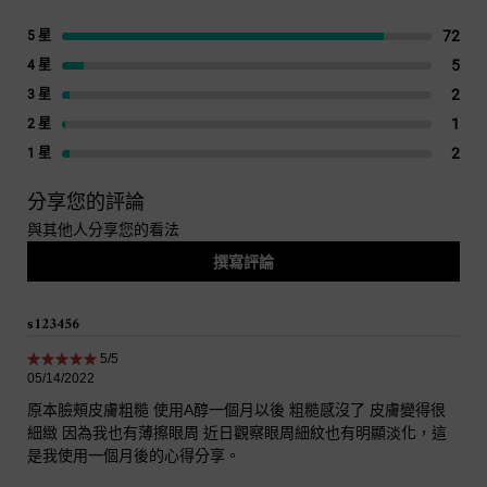
72
72 r
5 星
5
5 re
4 星
2
2 re
3 星
1
1 re
2 星
2
2 re
1 星
分享您的評論
與其他人分享您的看法
撰寫評論
s123456
5 out of 5 stars.
5/5
05/14/2022
原本臉頰皮膚粗糙 使用A醇一個月以後 粗糙感沒了 皮膚變得很
細緻 因為我也有薄擦眼周 近日觀察眼周細紋也有明顯淡化，這
是我使用一個月後的心得分享。