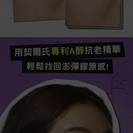
用契爾氏專利A醇抗老精華​
輕鬆找回澎彈膠原感!