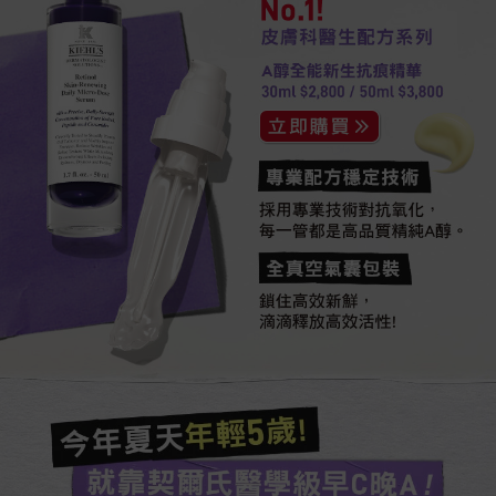
No.1!
皮膚科醫生配方系列
A醇全能新生抗痕精華
30ml $2,800 / 50ml $3,800
專業配方穩定技術​​
採用專業技術對抗氧化，
每一管都是高品質精純A醇。
全真空氣囊包裝
鎖住高效新鮮，
滴滴釋放高效活性!
今年夏天年輕5歲!​
就靠契爾氏醫學級早C晚A !