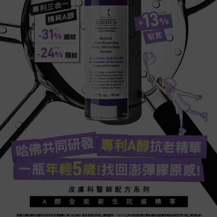
專利三合一
精純A醇
-31% 細紋
-24% 頸紋
哈佛共同研發​
專利A醇抗老精華
一瓶年輕5歲!找回澎彈膠原
感!​
皮膚科醫師配方系列​
A醇全能新生抗痕精華
*契爾氏實驗總部根據受試者每天使用連續12周，淡化細紋、皺紋使膚況改善之實測感受​。 **由132位受試者經契爾氏實驗總部透過精密儀器檢測使用24週之實測數據​。