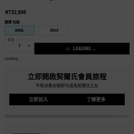
NT$2,800
選擇 包裝
Select a 包裝
30ML
50ml
Selected
, 1 of 2
Selected
, 2 of 2
數量
−
+
LOADING ...
Loading...
立即開啟契爾氏會員旅程
不限消費金額即可成為契爾氏之友
立即加入
了解更多