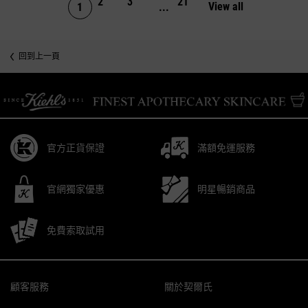
2
3
21
View all
product revie
1
...
Page 1 of 21. Current page
回到上一頁
/* pdp tab style */
官方正貨保證
滿額免運服務
官網獨家優惠
明星暢銷商品
免費索取試用
Footer navigation
顧客服務
關於契爾氏