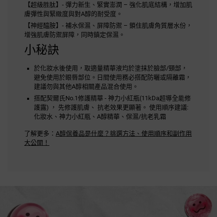
【超級胜肽】- 彈力新生、緊實澎潤 – 強化肌底結構，增加肌
膚彈性與緊緻度與對A醇的耐受度。
【神經醯胺】- 補水保濕、屏障防禦 – 鎖住肌膚角質層水份，
增強肌膚防禦屏障，同時鎮定保濕。
小秘訣
於化妝水後使用，取適量精華液均於塗抹於臉部/頸部，
避免使用於眼唇部位。日間使用務必搭配防曬或隔離霜，
建議勿與其他A醇相關產品混合使用。
搭配契爾氏No.1修護精華 - 神力小紅瓶(11kDa超導全能修
護露) ， 先修護肌膚、 抗老效果更顯著。 使用順序建議:
化妝水、神力小紅瓶、A醇精華、保濕/抗老乳霜
了解更多：
A醇保養品是什麼？挑選方法、使用順序和副作用
大公開！​
活動Catch