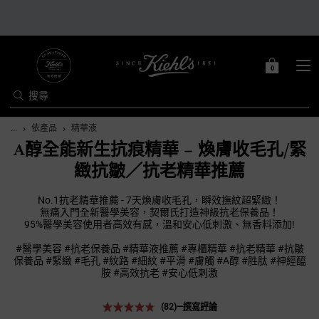
0
0 PRODUCT IN C
購
物
搜尋
車
Main content
...
依產品
精華液
A醇全能新生抗痕精華 – 煥膚收毛孔/緊
緻抗皺／抗老精華推薦
No.1抗老精華推薦 - 7天煥膚收毛孔，瞬效撫紋超緊緻！
無痛入門全新醫學美容，契爾氏打造神級抗老保養品！
95%醫學美容使用者高效有感，溫和安心低刺激、無香料添加!
#醫學美容 #抗老保養品 #精華液推薦 #專櫃精華 #抗老精華 #抗皺
保養品 #緊緻 #毛孔 #紋路 #細紋 #平滑 #膚觸 #A醇 #胜肽 #神經醯
胺 #高效抗老 #安心低刺激
(82)
—
撰寫評論