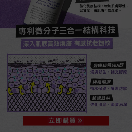
強化肌底結構，增加肌膚彈性、
緊實度，讓肌膚不易鬆弛。​
專利微分子三合一結構科技​
深入肌底高效煥膚 有感抗老撫紋​
醫療級精純A醇​
煥膚新生，補充膠原​
神經醯胺​
補水保濕，屏障防禦​
超級胜肽​
強化肌底，緊實澎潤​