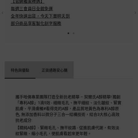
【官網獨家禮遇】
結帳方
每週三會員日全館免運
Pay/A
全年快速出貨，今天下單明天到​
分期：
部分商品享客製化刻字服務​
配送方
特色與優點
正貨通路安心購
攜手哈佛專業團隊打造全新抗老精華 – 契爾氏A醇精華! 獨創
「專利A醇」1滴5效 - 細緻毛孔、撫平細紋、淡化皺紋、緊實
肌膚、平滑膚觸#看得見的A醇，產品質地黃色為專利A醇原
色, 無添加香料以微分子三合一結構技術，結合3大核心高效
抗老成分:
【精純A醇】- 緊緻毛孔、撫平紋路 - 促進肌膚代謝，有效淡
紋緊緻、縮小毛孔，使肌膚看起來更年輕。