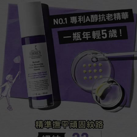
NO.1 專利A醇抗老精華​​
一瓶年輕5歲！​
精準撫平頑固紋路​​​