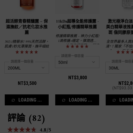
超活酵青春精釀露 – 保
11kDa超導全能修護露 -
激光極淨白淡
濕撫紋／抗老化妝水推
小紅瓶/修護精華推薦
美白精華液推
薦
斑 偕同膠原
修護精華推薦 - 神力小紅瓶!
1滴修護+穩定，彈潤透亮
NO.1精華水! 99%天然活酵，
全世界最多人買
200%! 神級修護精華 - 8層滲
肌膚1秒光澤彈潤，撫平細紋
液*！獨家「不怕
透、8秒有感、8大問題有效
命C」，用皮膚
解決!
方，亮出水嫩皮！
請選擇一個容量
白、偕同膠原蛋
請選擇一個容量
請選擇一個容
NT$3,800
NT$3,500
NT$2,8
(NT$93.33 
LOADING ...
LOADING ...
LOADIN
評論 (82)
PDP Reviews
4.8/5
4.8 out of 5 stars.