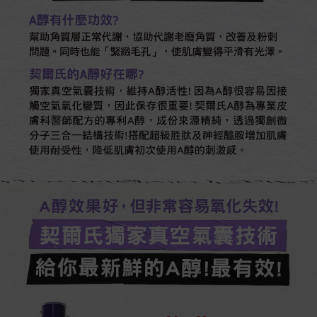
A醇有什麼功效?
幫助角質層正常代謝，協助代謝老廢角質，改善及粉刺問
題。同時也能「緊緻毛孔」，使肌膚變得平滑有光澤。​​
契爾氏的A醇好在哪?
獨家真空氣囊技術，維持A醇活性!因為A醇很容易因接
觸空氣氧化變質，因此保存很重要!契爾氏A醇為專業皮
膚科醫師配方的專利A醇，成份來源精純，透過獨創微
分子三合一結構技術!搭配超級胜肽及神經醯胺增加肌膚
使用耐受性，降低肌膚初次使用A醇的刺激感。
A醇效果好，但非常容易氧化失效!​​
契爾氏獨家真空氣囊技術
給你最新鮮的A醇!最有效!​​