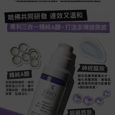
***契爾氏實驗總部透過精密儀器檢測54位受試者使用12週之實測數據​。 ****契爾氏實驗總部透過透過精密儀器檢測受試者使用8週之實測數據​。
哈佛共同研發 速效又溫和​
專利三合一精純A醇 打造澎彈膠原感​
神經醯胺​
精純A醇​
鎖住肌膚角質層水分，
強化表層屏障，增強肌
刺激細胞煥新，偕同
膚屏障同時提升肌膚對
膠原蛋白作用，撫平
A醇的耐受度。​
深層紋路，使肌膚更
緊實，延緩老化。
超級胜肽​