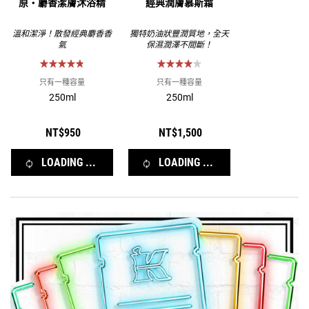
原‧麝香潔膚沐浴精
經典潤膚慕斯霜
溫和潔淨！散發經典麝香香
獨特奶油狀豐潤質地，全天
氣
保濕潤澤不間斷！
只有一種容量
只有一種容量
250ml
250ml
NT$950
NT$1,500
LOADING ...
LOADING ...