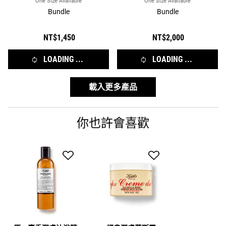
One Size Available
One Size Available
Bundle
Bundle
NT$1,450
NT$2,000
LOADING ...
LOADING ...
載入更多產品
你也許會喜歡