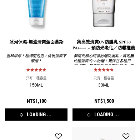
冰河保濕-無油清爽潔面慕斯
集高效清爽UV防護乳 SPF50
PA++++ – 預防光老化／防曬推薦
溫和潔淨！超綿密泡泡，洗後清爽不
契爾氏精心研發防曬防護乳，質地無
緊繃！
油超清爽的UV防曬！確保在各種日曬
環境下，都能夠提供全面的保護，抵
禦紫外線的侵害，同時保持肌膚水嫩
和健康；不只高效防曬、質地超輕
只有一種容量
只有一種容量
爽，還能隔絕髒污空氣對肌膚的傷
150ML
30ML
害，為肌膚打造一道堅固的防線。
NT$1,100
NT$1,500
LOADING ...
LOADING ...