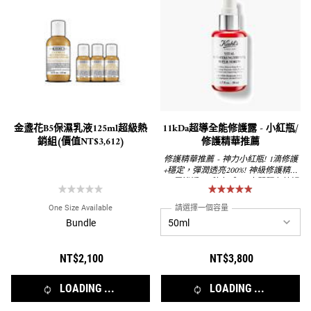
金盞花B5保濕乳液125ml超級熱
11kDa超導全能修護露 - 小紅瓶/
銷組(價值NT$3,612)
修護精華推薦
修護精華推薦 - 神力小紅瓶! 1滴修護
+穩定，彈潤透亮200%! 神級修護精華
- 8層滲透、8秒有感、8大問題有效解
決!
One Size Available
請選擇一個容量
Bundle
NT$2,100
NT$3,800
LOADING ...
LOADING ...