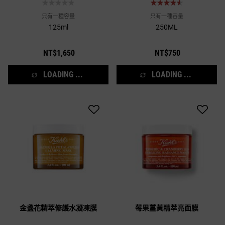
膜用法 #泥膜推薦 #面膜推薦 #毛孔粗
大 #縮小毛孔 #粉刺 #黑頭粉刺 #清粉
只有一種容量
只有一種容量
刺 #鼻頭粉刺
125ml
250ML
NT$1,650
NT$750
LOADING ...
LOADING ...
金盞花精萃修護水凝凍膜
莓果薑黃精萃亮面膜