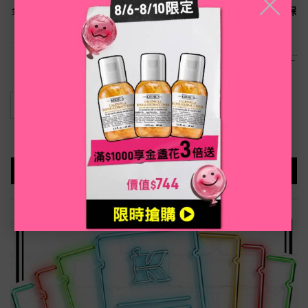
╳
金盞花精萃亮采水凝霜 – 爆水霜
冰河10.5角鯊烷保濕面膜-修護保
／保濕霜推薦
濕/面膜推薦
神奇爆水霜! 金盞花精萃注入! 水凝霜
契爾氏人氣保濕面膜，修護保濕推
一抹調理淨膚 臉部保濕更透亮!
薦。能深層清潔毛孔，還能淨化肌
膚，去除多餘的油脂和雜質，讓肌膚
恢復清爽舒適的感覺。10 分鐘快速鎮
靜肌膚，讓肌膚保濕又柔嫩，為妳的
請選擇一個容量
只有一種容量
肌膚帶來特別的呵護。
100ml
NT$2,050
NT$1,450
LOADING ...
LOADING ...