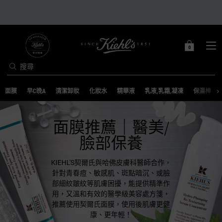
0
0 PRODUCT IN C
購
物
搜尋
車
Main content
面膜
早C晚A
清潔卸妝
化妝水
精華液
乳液,乳霜,凝凍
保濕棒
面膜推薦｜醫美/
臉部保養
KIEHL'S契爾氏與哈佛皮膚科醫師合作，
針對青春痘、敏感肌、斑點暗沉、或臉
部細紋皺紋等肌膚困擾，能提供精準作
用，又溫和有效的醫學級美容處方箋，
推薦使用契爾氏面膜，使用後肌膚更健
康、更年輕！