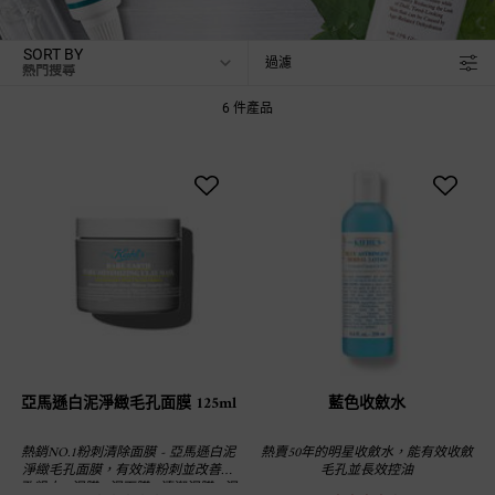
SORT BY
過濾
FILTER MENU
6 件產品
亞馬遜白泥淨緻毛孔面膜 125ml
藍色收斂水
熱銷NO.1粉刺清除面膜 - 亞馬遜白泥
熱賣50年的明星收斂水，能有效收斂
淨緻毛孔面膜，有效清粉刺並改善毛
毛孔並長效控油
孔粗大 #泥膜 #泥面膜 #清潔泥膜 #泥