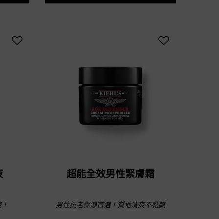
液
超能全效男性緊膚霜
液！
男性抗老保濕首選！質地清爽不黏膩