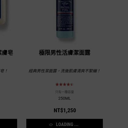
潔膚皂
極限男性活膚潔面露
膚皂！
經典男性潔面露，洗後肌膚清爽不緊繃！
只有一種容量
250ML
NT$1,250
LOADING ...