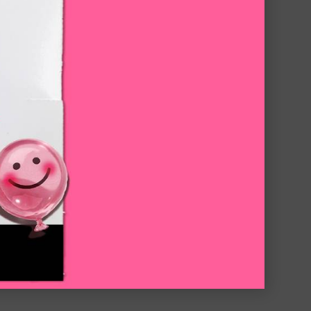
精華
極限男性活膚露
華液！
男性最愛化妝水！清爽保濕配方溫和
只有一種容量
250ML
NT$1,300
LOADING ...