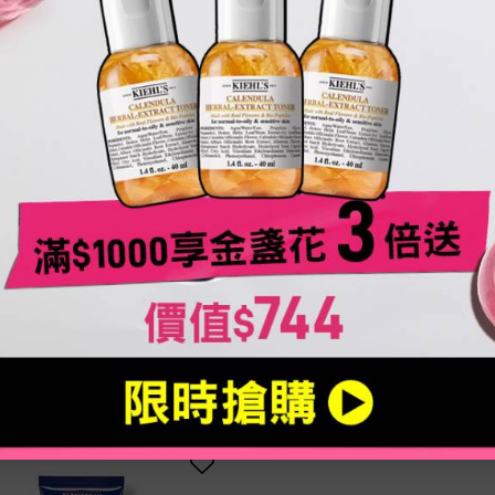
能全效男性抗痕眼霜
超能全效男性緊膚
眼周紋路！男性必備抗老眼霜
熱銷NO.1男性抗老保濕精
只有一種容量
只有一種容量
14ml
75ml
NT$1,200
NT$1,900
LOADING ...
LOADING ...