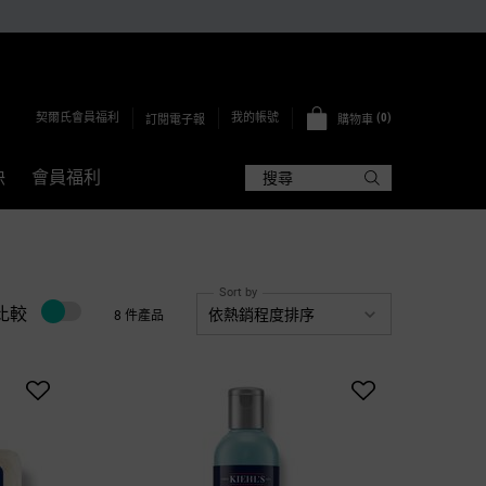
契爾氏會員福利
0
我的帳號
訂閱電子報
購物車
0 PRODUCT IN CART
訣
會員福利
搜尋
Sort by
比較
8 件產品