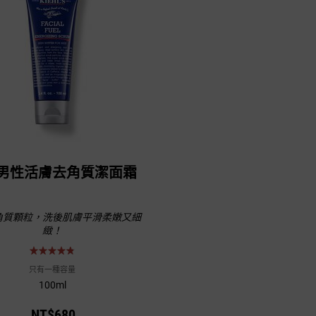
男性活膚去角質潔面霜
角質顆粒，洗後肌膚平滑柔嫩又細
緻！
只有一種容量
100ml
NT$680