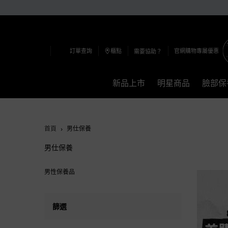
訂單查詢
櫃點
官網購物專屬優惠
需要協助？
新品上市
明星商品
臉部保
Main content
首頁
男仕保養
男仕保養
男仕保養
男性保養品
篩選