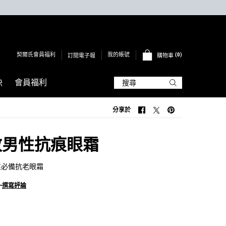
契爾氏會員福利
0
我的帳號
訂閱電子報
購物車
0 PRODUCT IN CART
訣
會員福利
搜尋
分享於
分享於 FACEBOOK
分享於 TWITTER
分享於 PINTEREST
效男性抗痕眼霜
性必備抗老眼霜
—
撰寫評論