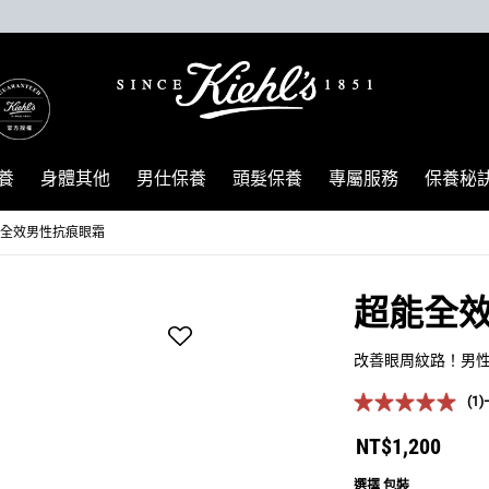
養
身體其他
男仕保養
頭髮保養
專屬服務
保養秘
全效男性抗痕眼霜
超能全
改善眼周紋路！男
(1)
NT$1,200
選擇 包裝