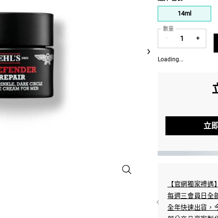
One 包裝 only
14ml
Selected
, 1 of 1
數量
−
+
Loading...
立
超能全效男性抗痕眼霜 - 放大圖像
INE Pay/Google Pay/Samsung Pay/Apple Pay
【官網獨家禮遇
/6期0利率
每週三會員日全
-11/全家超取
全年快速出貨，今