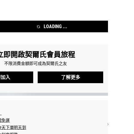
LOADING ...
立即開啟契爾氏會員旅程
不限消費金額即可成為契爾氏之友
即加入
了解更多
】
結帳方式：信用卡分期/L
館免運
分期：3期0利率/
天下單明天到​
配送方式：宅配/7