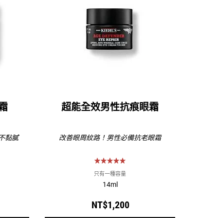
霜
超能全效男性抗痕眼霜
不黏膩
改善眼周紋路！男性必備抗老眼霜
只有一種容量
14ml
NT$1,200