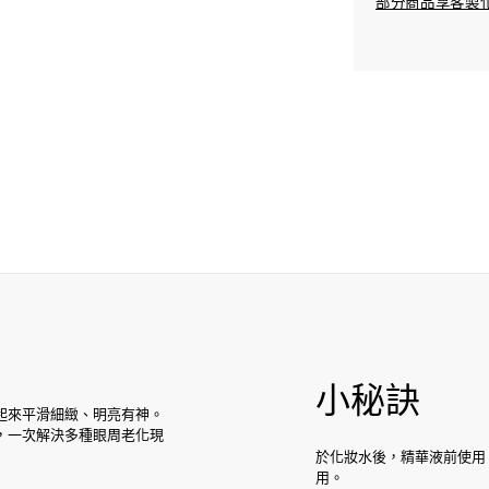
部分商品享客製化
小秘訣
起來平滑細緻、明亮有神。
，一次解決多種眼周老化現
於化妝水後，精華液前使用
用。