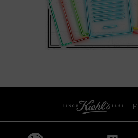
/* pdp tab style */