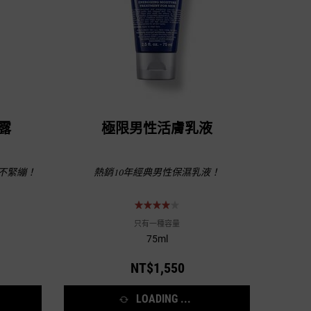
露
極限男性活膚乳液
不緊繃！
熱銷10年經典男性保濕乳液！
只有一種容量
75ml
NT$1,550
LOADING ...