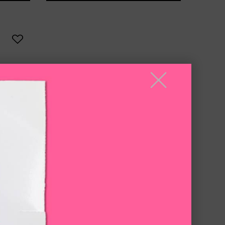
╳
潔面霜
柔嫩又細