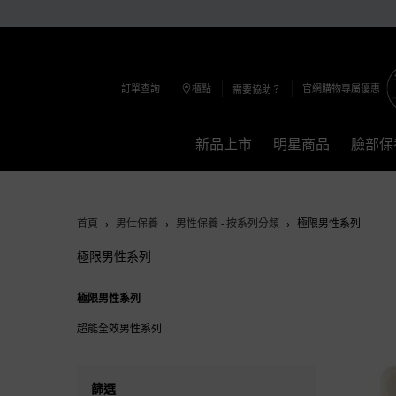
訂單查詢
櫃點
官網購物專屬優惠
需要協助？
新品上市
明星商品
臉部保
Main content
首頁
男仕保養
男性保養 - 按系列分類
極限男性系列
極限男性系列
極限男性系列
極限男性系列
超能全效男性系列
篩選