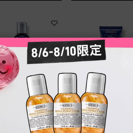
極限男性活膚露
極限男性活膚去角質
最愛化妝水！清爽保濕配方溫和
天然去角質顆粒，洗後肌膚平滑
緻！