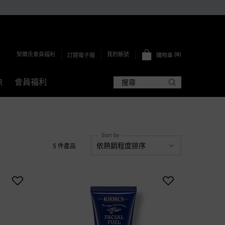
契爾氏會員福利
0
我的帳號
訂閱電子報
購物車
0 PRODUCT IN CART
訣
會員福利
搜尋
Sort by
5 件產品