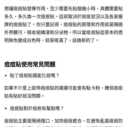
想讓痘痘貼發揮作用，至少需要先貼個幾小時，具體需要貼
多久、多久換一次痘痘貼，這就取決於痘痘狀況以及各家廠
牌的痘痘貼了。你只要記得，痘痘貼的原理和作用就是隔絕
外界髒污，吸收組織液和分泌物，所以當痘痘貼從原本的透
明無色變成白色時，就是吸滿了，該換新的了。
痘痘貼使用常見問題
貼了痘痘貼還能化妝嗎？
如果不介意上妝時痘痘貼的邊邊可能會有點卡粉，確保痘痘
貼有貼好就沒問題。
痘痘貼對於痘疤有幫助嗎？
痘痘貼主要是隔絕傷口，加快痘痘癒合，在避免亂摳痘痘的