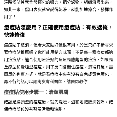
這時候貼片就會發揮它的吸力，把分泌物、組織液吸出來，
如此一來，傷口表皮就會變得乾淨，就能加速癒合，發揮作
用了！
痘痘貼怎麼用？正確使用痘痘貼：有效遮掩，
快速修復
痘痘貼了沒消，但看大家貼好像很有用，於是只好不斷尋求
著痘痘貼推薦嗎？你可能用錯方式囉！不是每一種痘痘都適
用痘痘貼，適合使用痘痘貼的痘痘是膿皰型的痘痘，如果是
丘疹型和囊腫型痘痘，用了反而會悶住痘痘，適得其反。最
簡單的判斷方式，就是看痘痘中央有沒有白色或黃色膿包，
再不行的話可以諮詢皮膚科醫師，請醫師教你。
痘痘貼使用步驟一：清潔肌膚
確認是膿皰型的痘痘後，就先洗臉，溫和地把臉洗乾淨，確
保痘痘部位沒有殘留污垢和油脂。