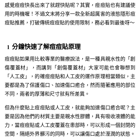
感覺痘痘快長出來了就趕快貼呢？其實，痘痘貼也有建議使
用的時機喔！不過文末將分享一款全新超厲害的液態隱形痘
痘貼推薦，打破傳統痘痘貼的使用限制，務必看到最後呀～
1 分鐘快速了解痘痘貼原理
痘痘貼如果用比較專業的醫療說法，是一種具親水性的「創
傷覆蓋材」，而講到「創傷覆蓋材」大家可能也會聯想到
「人工皮」，的確痘痘貼和人工皮的運作原理相當類似，主
要都是為了保護傷口、加速傷口癒合，然而隨著應用的部位
不同，兩者的厚薄和尺寸就有所差異。
但為什麼貼上痘痘貼或人工皮，就能夠加速傷口癒合呢？主
要是因為他們的材質主要是親水性膠體，具有吸收液體的能
力，當痘痘貼或人工皮覆蓋在患部時，可以形成一個封閉的
空間，隔絕外界髒污的同時，可以讓傷口處於溼潤的狀態。