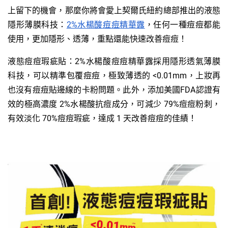
上留下的機會，那麼你將會愛上契爾氏紐約總部推出的液態
隱形薄膜科技：
2%水楊酸痘痘精華露
，任何一種痘痘都能
使用，更加隱形、透薄，重點還能快速改善痘痘！
液態痘痘瑕疵貼：2%水楊酸痘痘精華露採用隱形透氣薄膜
科技，可以精準包覆痘痘，極致薄透的 <0.01mm，上妝再
也沒有痘痘貼邊線的卡粉問題。此外，添加美國FDA認證有
效的極高濃度 2%水楊酸抗痘成分，可減少 79%痘痘粉刺，
有效淡化 70%痘痘瑕疵，達成 1 天改善痘痘的佳績！