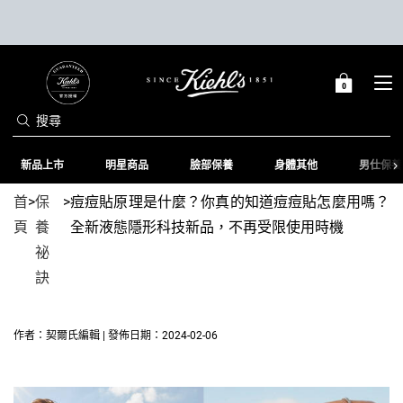
0
0 PRODUCT IN C
購
物
搜尋
車
Main content
新品上市
明星商品
臉部保養
身體其他
男仕保養
首
>
保
>
痘痘貼原理是什麼？你真的知道痘痘貼怎麼用嗎？
頁
養
全新液態隱形科技新品，不再受限使用時機
祕
訣
作者：契爾氏編輯 | 發佈日期：2024-02-06