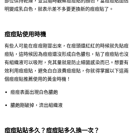
部位保持乾燥，並且隨時觀察痘痘貼的顏色，當痘痘貼由透
明變成乳白色，就表示差不多要更換新的痘痘貼了。
痘痘貼使用時機
有些人可能在痘痘剛冒出來，在痘頭還紅紅的時候就先貼痘
痘貼，這時候因為痘痘還沒形成白色膿包，貼了痘痘貼也沒
有組織液可以吸附，充其量就是防止細菌感染而已。想要有
效利用痘痘貼，避免白白浪費痘痘貼，你就得掌握以下這兩
個痘痘貼推薦使用的黃金時機！
痘痘表面出現白色膿皰
膿皰剛破掉，流出組織液
痘痘貼貼多久？痘痘貼多久換一次？