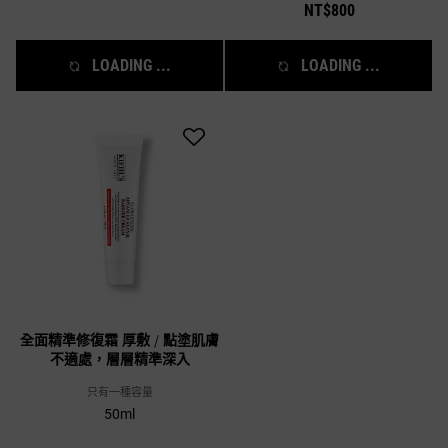
NT$800
LOADING ...
LOADING ...
全面精準修復霜 厚敷 / 點塗肌膚
不適處，層層精準深入
只有一種容量
50ml