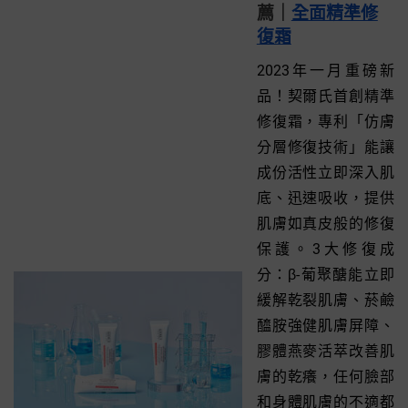
薦｜
全面精準修
復霜
2023年一月重磅新
品！契爾氏首創精準
修復霜，專利「仿膚
分層修復技術」能讓
成份活性立即深入肌
底、迅速吸收，提供
肌膚如真皮般的修復
保護。3大修復成
分：β-葡聚醣能立即
緩解乾裂肌膚、菸鹼
醯胺強健肌膚屏障、
膠體燕麥活萃改善肌
膚的乾癢，任何臉部
和身體肌膚的不適都