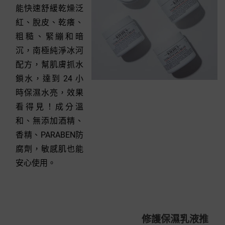
能快速舒緩乾燥泛
紅、脫皮、乾癢、
粗糙、緊繃和暗
沉，南極純淨冰河
配方，幫肌膚抓水
鎖水，達到 24 小
時保濕水亮，效果
看得見！成分溫
和、無添加酒精、
香精、PARABEN防
腐劑，敏感肌也能
安心使用。
修護保濕乳液推