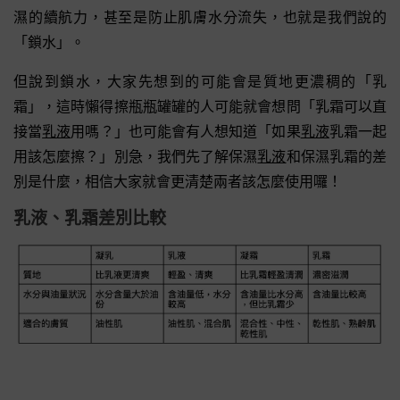
濕的續航力，甚至是防止肌膚水分流失，也就是我們說的
「鎖水」。
但說到鎖水，大家先想到的可能會是質地更濃稠的「乳
霜」，這時懶得擦瓶瓶罐罐的人可能就會想問「乳霜可以直
接當
乳液
用嗎？」也可能會有人想知道「如果
乳液
乳霜一起
用該怎麼擦？」別急，我們先了解保濕
乳液
和保濕乳霜的差
別是什麼，相信大家就會更清楚兩者該怎麼使用囉！
乳液、乳霜差別比較