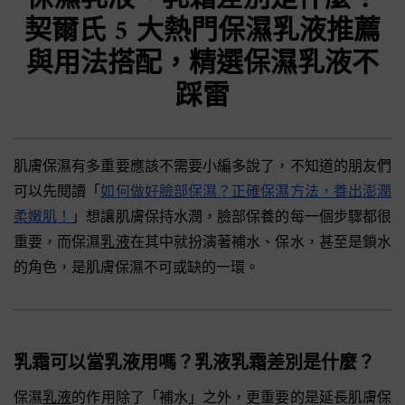
契爾氏 5 大熱門保濕乳液推薦
與用法搭配，精選保濕乳液不
踩雷
肌膚保濕有多重要應該不需要小編多說了，不知道的朋友們
可以先閱讀「
如何做好臉部保濕？正確保濕方法，養出澎潤
柔嫩肌！
」想讓肌膚保持水潤，臉部保養的每一個步驟都很
重要，而保濕
乳液
在其中就扮演著補水、保水，甚至是鎖水
的角色，是肌膚保濕不可或缺的一環。
乳霜可以當乳液用嗎？乳液乳霜差別是什麼？
保濕
乳液
的作用除了「補水」之外，更重要的是延長肌膚保