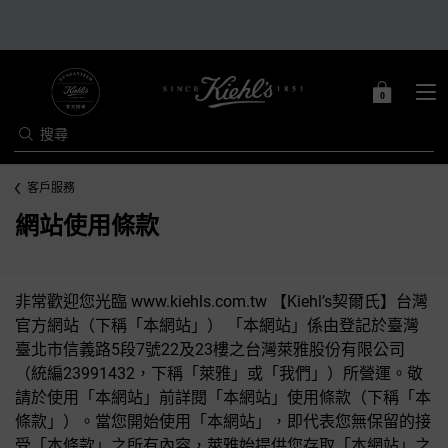
0
0 PRODUCT IN C
購
物
搜尋
車
Main content
客戶服務
網站使用條款
非常歡迎您光臨 www.kiehls.com.tw 【Kiehl’s契爾氏】台灣
官方網站（下稱「本網站」） 「本網站」係由登記於臺灣
臺北市信義路5段7號22及23樓之台灣萊雅股份有限公司
（統編23991432，下稱「萊雅」或「我們」）所營運。敬
請於使用「本網站」前詳閱「本網站」使用條款（下稱「本
條款」）。當您開始使用「本網站」，即代表您無保留的接
受「本條款」之所有內容，萊雅始提供您存取「本網站」之