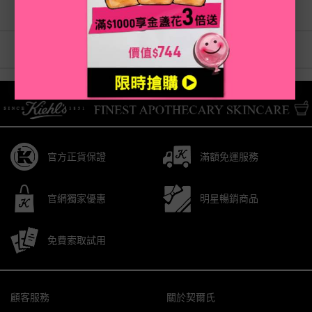
13.免責聲明
14.準據法及管轄法院
/* pdp tab style */
官方正貨保證
滿額免運服務
官網獨家優惠
明星暢銷商品
免費索取試用
Footer navigation
顧客服務
關於契爾氏