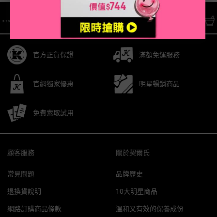
/* pdp tab style */
官方正貨保證
滿額免運服務
官網獨家優惠
明星暢銷商品
免費索取試用
Footer navigation
顧客服務
關於契爾氏
常見問題
品牌歷史
退換貨說明
10大明星商品
網路訂購商品條款
溫和又有效的保養成份