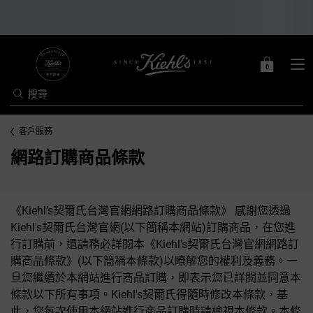
0
0 PRODUCT IN C
購
物
搜尋
車
Main content
客戶服務
網路訂購商品條款
《Kiehl’s契爾氏台灣官網網路訂購商品條款》 感謝您透過
Kiehl's契爾氏台灣官網(以下簡稱本網站)訂購商品，在您進
行訂購前，還請務必詳閱本《Kiehl's契爾氏台灣官網網路訂
購商品條款》(以下簡稱本條款)以瞭解您的權利及義務。一
旦您繼續於本網站進行商品訂購，即表示您已詳閱並同意本
條款以下所有事項。Kiehl's契爾氏得隨時修改本條款，基
此，您每次使用本網站進行商品訂購時請檢視本條款。本條