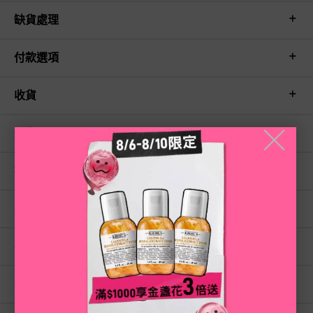
缺貨處理
付款選項
收貨
退貨
╳
換貨
其他權利義務
客戶服務
準據法及管轄法院