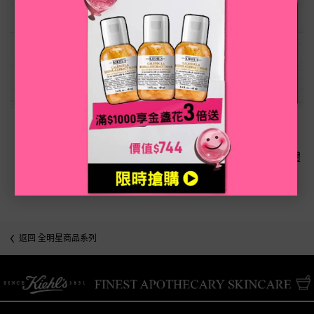
下單即享保養體驗組
官網獨家優惠，任一訂單不限金額都可享有自選3件保養體
驗禮。
返回 全明星商品系列
/* pdp tab style */