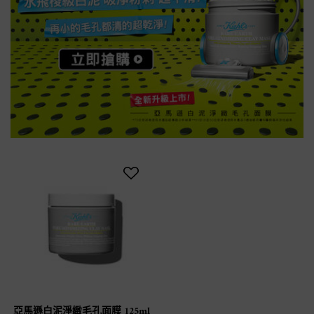
亞馬遜白泥淨緻毛孔面膜 125ml