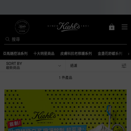
0
0 PRODUCT IN C
購
物
搜尋
車
Main content
亞馬遜控油系列
十大明星商品
皮膚科抗老修護系列
金盞花舒緩系列
SORT BY
過濾
FILTER MENU
1 件產品