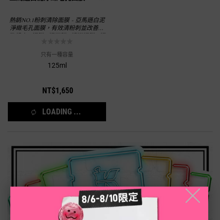
熱銷NO.1粉刺清除面膜 - 亞馬遜白泥
淨緻毛孔面膜，有效清粉刺並改善毛
孔粗大 #泥膜 #泥面膜 #清潔泥膜 #泥
膜用法 #泥膜推薦 #面膜推薦 #毛孔粗
大 #縮小毛孔 #粉刺 #黑頭粉刺 #清粉
只有一種容量
刺 #鼻頭粉刺
125ml
NT$1,650
LOADING ...
╳