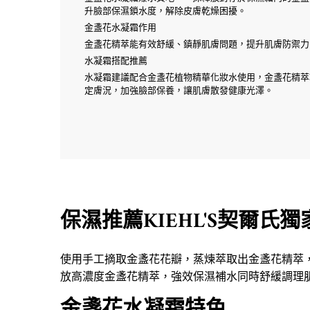
升臉部保濕鎖水度，解除皮膚乾燥困擾。
金盞花水凝霜作用
金盞花精萃能有效舒緩、鎮靜肌膚問題，提升肌膚防禦力
水凝霜搭配推薦
水凝霜建議配合金盞花植物精華化妝水使用，金盞花精萃
定膚況，加強臉部保養，讓肌膚散發健康光澤。
保濕推薦KIEHL'S契爾氏
201903 金盞花精萃亮采水凝霜
使用手工摘取金盞花花瓣，蒸煉萃取出金盞花精萃
放高濃度金盞花精萃，強效保濕補水同時舒緩調理
金盞花水凝霜特色