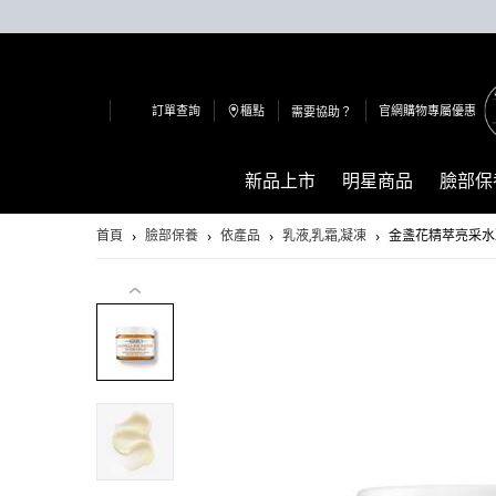
訂單查詢
櫃點
官網購物專屬優惠
需要協助？
新品上市
明星商品
臉部保
Main content
首頁
臉部保養
依產品
乳液,乳霜,凝凍
金盞花精萃亮采水