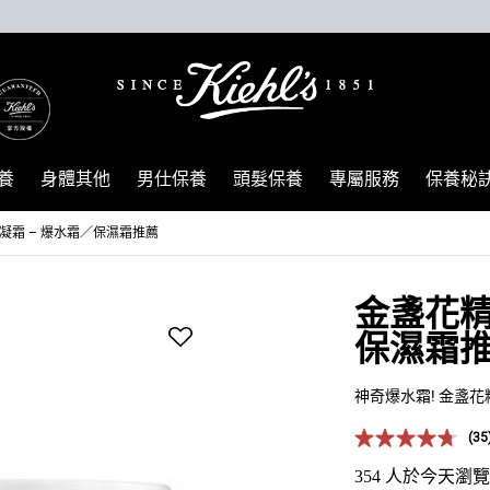
養
身體其他
男仕保養
頭髮保養
專屬服務
保養秘
凝霜 – 爆水霜／保濕霜推薦
金盞花精
保濕霜
神奇爆水霜! 金盞花
(35
354 人於今天瀏