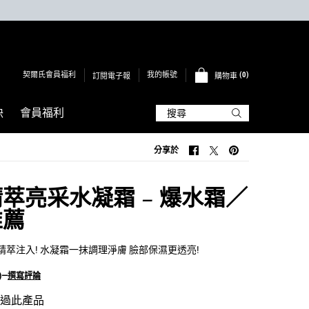
契爾氏會員福利
0
我的帳號
訂閱電子報
購物車
0 PRODUCT IN CART
訣
會員福利
搜尋
分享於
分享於 FACEBOOK
分享於 TWITTER
分享於 PINTEREST
萃亮采水凝霜 – 爆水霜／
推薦
精萃注入! 水凝霜一抹調理淨膚 臉部保濕更透亮!
)
—
撰寫評論
覽過此產品