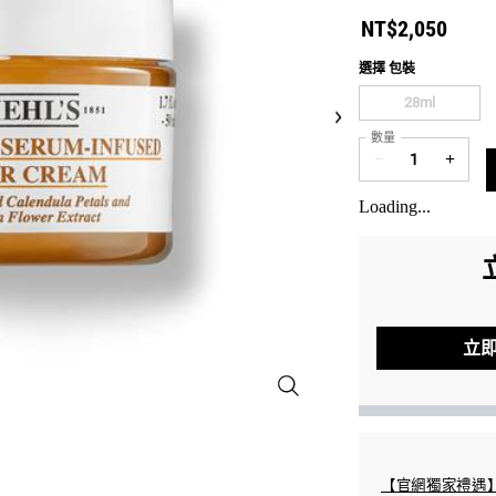
NT$2,050
選擇 包裝
Select a 包裝
28ml
Selected
The product 
, 1 of 2
數量
−
+
Loading...
立
金盞花精萃亮采水凝霜 – 
INE Pay/Google Pay/Samsung Pay/Apple Pay
【官網獨家禮遇