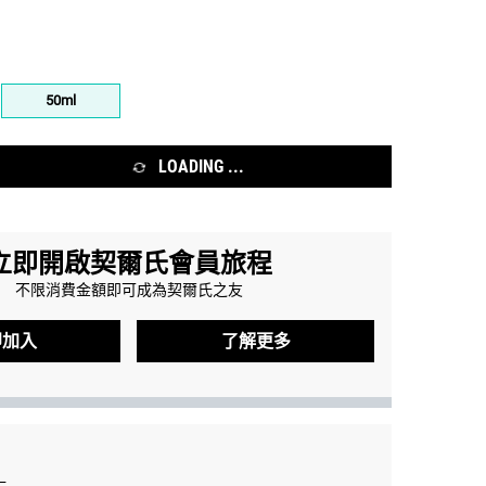
50ml
variation is out of stock,
Selected
, 2 of 2
LOADING ...
立即開啟契爾氏會員旅程
不限消費金額即可成為契爾氏之友
即加入
了解更多
爆水霜／保濕霜推薦 - 放大圖像
】
結帳方式：信用卡分期/LI