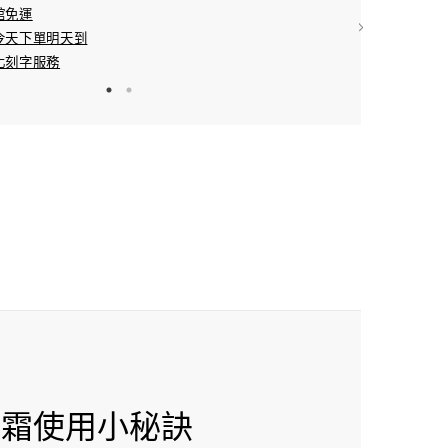
館免運
分期：3期0利率/
天下單明天到​
配送方式：宅配/7
刻字服務​
凝霜使用小秘訣