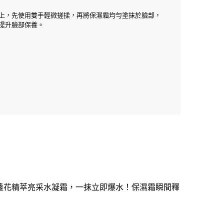
上，先使用雙手輕微搓揉，再將保濕霜均勻塗抹於臉部，
提升臉部保養。
盞花精萃亮采水凝霜，一抹立即爆水！保濕霜瞬間釋