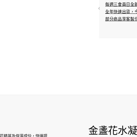
/6期0利率
每週三會員日全
-11/全家超取
全年快速出貨，今
部分商品享客製化
金盞花水
花精萃及保濕成份，快速提