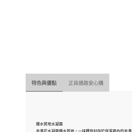
分期：3期0利率
配送方式：宅配/7
特色與優點
正貨通路安心購
爆水質地水凝霜
金盞花水凝霜爆水質地，一抹釋放封存於保濕霜內的金盞