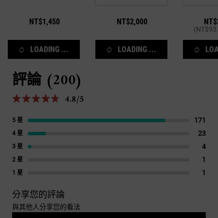
NT$1,450
NT$2,000
NT$
(NT$93.
LOADING ...
LOADING ...
LOA
評論 (200)
PDP Reviews
4.8/5
4.8 out of 5 stars.
171
171 
5 星
23
23 r
4 星
4
4 re
3 星
1
1 re
2 星
1
1 re
1 星
分享您的評論
與其他人分享您的看法