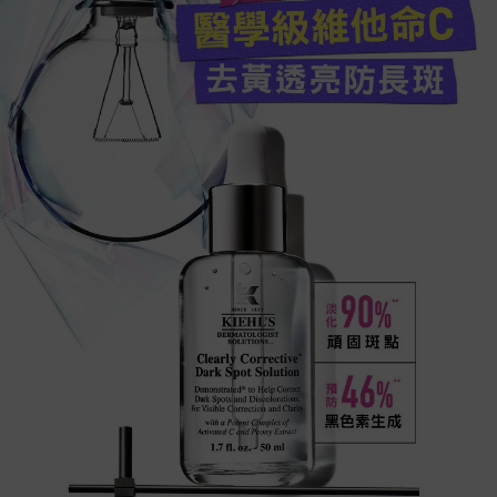
醫學級維他命C
去黃透亮防長斑
90%
淡化
頑固斑點
46%
預防
黑色素生城