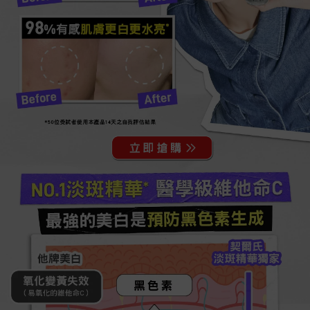
98
%有感肌膚更白更水亮*
*50位受試者使用本產品14天之自我評估結果
NO.1淡斑精華* 醫學級維他命C
最強的美白是預防黑色素生成
契爾氏
淡斑精華獨家
他牌美白
氧化變黃失效
黑色素
（易氧化的維他命C）