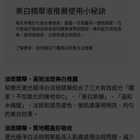
美白精華液推薦使用小秘訣
每天早晚於化妝水後使用，建議一次用量為一整個滴管，均
勻塗抹於臉部並將多餘的精華液帶到頸部。專利配方質地清
爽，能快速吸收，立即有感淡斑透亮。
了解更多：
如何變白?7種美白保養方法推薦
淡斑精華，高效淡斑美白推薦
契爾氏激光極淨白淡斑精華結合了三大有效成分「獨
家！不怕氧化的維他命C」、「普拉斯鏈」、「溫和
水楊酸」，淡斑和提亮膚色，使肌膚展現明亮、均勻
的美白效果。
淡斑精華，質地輕盈好吸收
激光極淨白淡斑精華能深入肌膚處理淡斑問題，減少