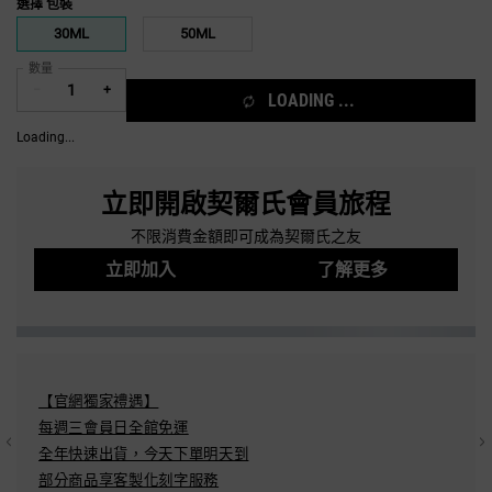
選擇 包裝
Select a 包裝
30ML
50ML
Selected
, 1 of 2
Selected
, 2 of 2
數量
−
+
LOADING ...
Loading...
立即開啟契爾氏會員旅程
不限消費金額即可成為契爾氏之友
立即加入
了解更多
【官網獨家禮遇】
結帳方
每週三會員日全館免運
Pay/A
全年快速出貨，今天下單明天到​
分期：
部分商品享客製化刻字服務​
配送方