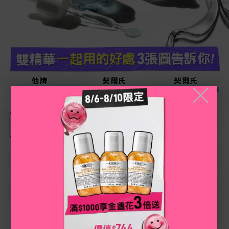
雙精華 一起用的好處 3張圖告訴你!
他牌
契爾氏
契爾氏
美白精華
淡斑精華
淡斑精華+三酸精華
╳
未能根源斷黑
淡斑精華內層亮白
淡斑精華內層亮白
肌膚亮白度有限
但被外層老廢角質
三酸精華外層通透
擋住，透光受阻
亮白透出來了！
正確使用步驟