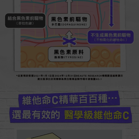
結合黑色素前驅物
黑色素前驅物
（麥拉色鏈）
多巴醌(DOPAQUINONE)
不生成黑色素前驅物
（不怕氧化的維他命C）
黑色素原料
酪胺酸(TYROSINE)
*此宣稱係根據2021年1月1日至2024年12月31日BEAUTE RESEARCH機構調查結果顯示
激光極淨白淡斑精華為美白精華品類市場中銷售量NO.1
維他命C精華百百種...
選最有效的 醫學級維他命C
碘酒變透明
代表含有效維他命C 能抗氧化