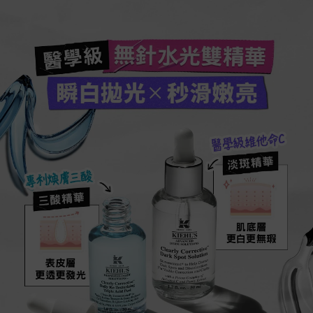
無針水光雙精華
醫學級
瞬白拋光 X 秒滑嫩亮
醫學級維他命C
淡斑精華
專利煥膚三酸
三酸精華
肌底層
更白更無瑕
表皮層
更透更發光