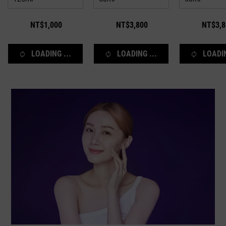
肌！
刺激、無香料添加!<b
醫學美容 #抗老
華液推薦 #專櫃
NT$1,000
NT$3,800
NT$3,8
精華 #抗皺保養品
孔 #紋路 #細紋 
#A醇 #胜肽 #神
效抗老 #安心低
LOADING ...
LOADING ...
LOADIN