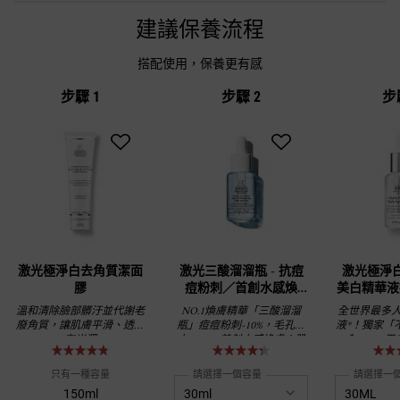
建議保養流程
搭配使用，保養更有感
步驟 1
步驟 2
步
激光極淨白去角質潔面
激光三酸溜溜瓶 - 抗痘
激光極淨白
膠
痘粉刺／首創水感煥
美白精華液
膚！全膚質可用！
斑 偕同
溫和清除臉部髒汙並代謝老
NO.1煥膚精華「三酸溜溜
全世界最多
廢角質，讓肌膚平滑、透亮
瓶」痘痘粉刺-10%，毛孔粗
液*！獨家「
有光澤
大-25%，首創水感煥膚！肌
命C」，用
膚再敏感都可用！
方，亮出水嫩
白、偕同膠
只有一種容量
請選擇一個容量
請選擇一
150ml