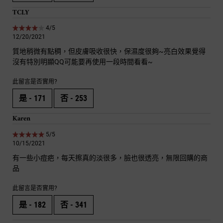
TCLY
4 out of 5 stars.
4/5
12/20/2021
質地稍微有點稠，但皮膚吸收很快，保濕度很夠~亮白效果覺得
沒有特別明顯QQ可能要再使用一段時間看看~
此留言是否實用?
是 -
171
否 -
253
Karen
5 out of 5 stars.
5/5
10/15/2021
有一些小痘疤，每天擦真的淡很多，臉也很透亮，無限回購的商
品
此留言是否實用?
是 -
182
否 -
341