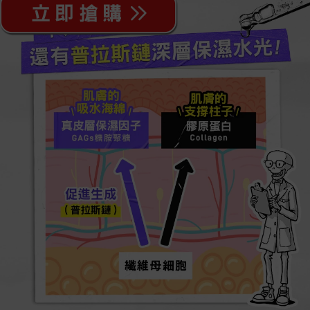
吸水海綿
支撐柱子