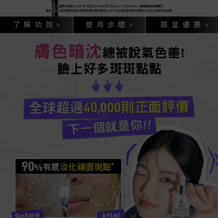
*此宣稱係根據2021年1月1日至2024年12月31日BEAUTE RESEARCH機構調查解果顯示
激光極淨白淡斑精華為美白精華類市場中銷售NO.1 **50位受試者使用本產品14天後之自我評估結果
膚色暗沈
總被說氣色差!
臉上好多斑斑點點
全球超過40,000則正面評價
下一個就是你!!
90
%有感淡化頑固斑點*