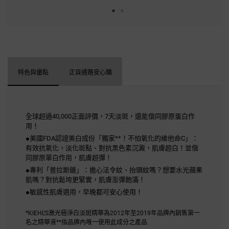
特色與優點
正貨通路安心購
全球超過40,000正面評價，7天淡斑，還能偕同膠原蛋白作
用！
●美國FDA認證美白成份「獨家**！不怕氧化的維他命C」：
有效抗氧化，淡化斑點、對抗黑色素沉澱，肌膚超白！並偕
同膠原單白作用，肌膚超彈！
●專利「普拉斯鏈」：擔心法令紋、抬頭紋嗎？想要水光蘋果
肌嗎？對抗鬆垮更緊實，肌膚澎彈飽滿！
●敏感性肌膚適用，早晚都可安心使用！
*KIEHL’S激光極淨白淡斑精華為2012年至2019年品牌內銷售第一
名之精華液**指品牌內唯一使用此成分之產品