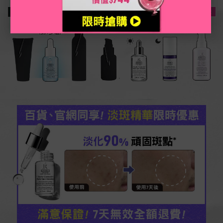
潔 面
三酸煥膚
化妝水
修護精華
機能精華
乳霜乳液
洗臉後
\NEW/
最強早C晚A
\第1步驟/