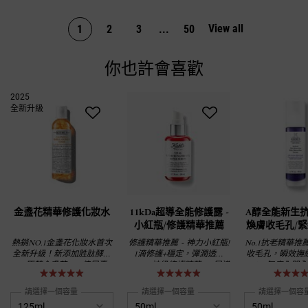
View all
product revie
1
2
3
...
50
Page 1 of 50. Current page
你也許會喜歡
you may also like
2025
全新升級
金盞花精華修護化妝水
11kDa超導全能修護露 -
A醇全能新生抗
小紅瓶/修護精華推薦
煥膚收毛孔/
抗老精華
熱銷NO.1金盞花化妝水首次
修護精華推薦 - 神力小紅瓶!
No.1抗老精華推薦
全新升級！新添加胜肽酵母
1滴修護+穩定，彈潤透亮
收毛孔，瞬效撫
X 原萃金盞花 X 3倍尿囊
200%! 神級修護精華 - 8層滲
<br>無痛入門
素！6倍超速調理力，溫和不
透、8秒有感、8大問題有效
容，契爾氏打造
刺激，收毛孔、去顆粒、改
解決!
養品！ <br>95
請選擇一個容量
請選擇一個容量
請選擇一個容
善油光、1天就能養出零瑕
用者高效有感，