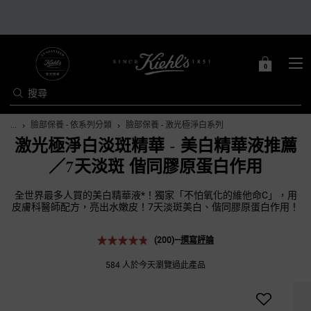
0
購
0 PRODUCT IN C
物
搜尋
車
Main content
...
臉部保養 - 依系列分類
臉部保養 - 激光極淨白系列
激光極淨白淡斑精華 - 美白精華液推薦
／7天淡斑 偕同膠原蛋白作用
全世界最多人買的美白精華液*！獨家「不怕氧化的維他命C」，用
皮膚科醫師配方，亮出水嫩皮！7天淡斑美白、偕同膠原蛋白作用！
(200)
—
撰寫評論
584 人於今天瀏覽過此產品