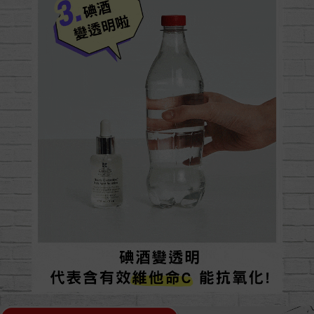
不只美白
還有普拉斯鏈深層保濕水光!
促進生成
（普拉斯鏈）
纖維母細胞
真皮層保濕因子
膠原蛋白
肌膚的
肌膚的
Collagen
GAGs糖胺聚糖