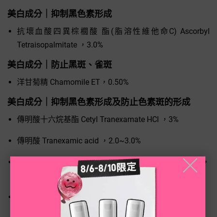
美白成分｜抑制黑色素形成
抗壞血酸四異棕櫚酸 酯(脂溶性維他命C) Ascorbyl
Tetraisopalmitate ，3.0%
美白成分｜防止黑斑、雀斑
洋甘菊精 Chamomile ET，0.50%
美白成分｜抑制黑色素形成及防止色素斑的形成
傳明酸十六烷基酯 Cetyl Tranexamate HCl ，3%
傳明酸 Tranexamic acid ，2.0~3.0%
甲氧基水楊酸鉀 Potassium Methoxysalicylate ，
╳
1.0%~3.0%
3-o-乙基抗壞血酸 3-O-Ethyl Ascorbic Acid ，1.0%~2.0%