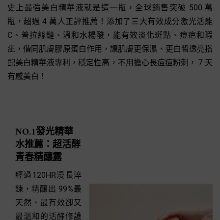
史上最強美白精華液就是這一瓶，全球銷售突破 500 萬
瓶，超過 4 萬人正評推薦！添加了三大有效成分激光活能
C、普拉絲鏈、溫和水楊酸，能有效淡化斑點、痘疤和瑕
疵，偕同肌膚膠原蛋白作用，讓肌膚更保濕、更白皙透亮搭
配美白精華液專利，穩定性高，不用擔心長痘痘粉刺， 7 天
有感美白！
NO.1發光精華
水推薦：
超活酵
青春精釀露
經過120HR漫長淬
鍊，精釀出 99%最
天然、最有效卻又
最溫和的活酵修護