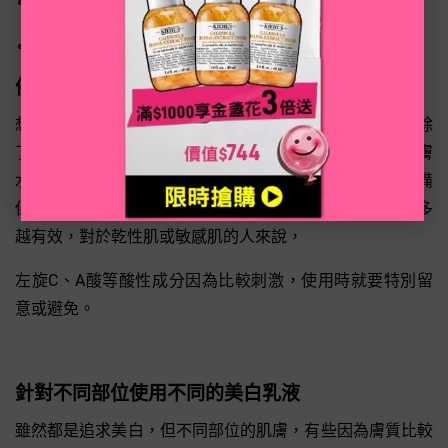
二丙基聯苯二醇 5,5’-Dipropyl-Biphenyl-2,2’-diol ，0.50%
依照年齡、膚質挑選美白乳液
想挑選適合自己的美白乳液，當然就要看肌膚的意見了！除
了原本的膚質，年齡也會影響肌膚的狀態，年齡越高，肌膚
水分和油脂的分泌量也會逐漸減少，因此也要留意是否具備
保濕效果。此外，美白乳液的成分並不是越高越好，加越多
越有效，對於乾性肌或敏感肌的人來說，
左旋C、A酸等酸性成分因為比較刺激，使用時就要特別留
意或避免。
針對不同部位使用不同的美白乳液
雖然都是追求美白，但不同部位的肌膚，有些因為膚質比較