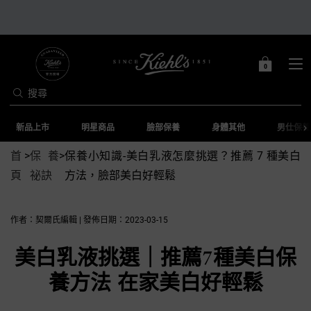
0
0 PRODUCT IN C
購
物
搜尋
車
Main content
新品上市
明星商品
臉部保養
身體其他
男仕保養
首
>
保養
>
保養小知識-美白乳液怎麼挑選？推薦 7 種美白
頁
祕訣
方法，臉部美白好輕鬆
作者：契爾氏編輯 | 發佈日期：2023-03-15
美白乳液挑選｜推薦7種美白保
養方法 在家美白好輕鬆