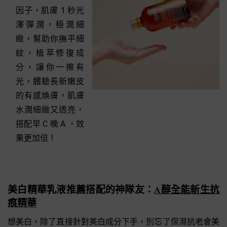
因子，肌膚 1 秒光
澤彈潤，極潤細
緻，幫助你撫平細
紋，植萃修復成
分，讓你一擦有
光，體驗長新嫩皮
的有感煥膚，肌膚
水潤細緻又透亮，
搭配早 C 晚 A ，效
果更加倍！
美白精華乳液推薦搭配的神隊友：
A醇全能新生抗
痕精華
想美白，除了直接針對美白成分下手，別忘了保濕抗老會美