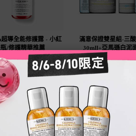
Da超導全能修護露 - 小紅
滿意保證雙星組-三
瓶/修護精華推薦
30mll+亞馬遜白泥
125ml(價值NT$4,5
推薦 - 神力小紅瓶! 1滴修護+穩
透亮200%! 神級修護精華 - 8層滲
8秒有感、8大問題有效解決!
選擇一個容量
One Size Available
Bundle
NT$3,800
NT$3,650
LOADING ...
LOADING ...