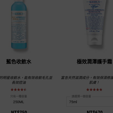
藍色收斂水
極效潤澤護手霜
年的明星收斂水，能有效收斂毛孔並
富含天然滋潤成分，有效保濕修
長效控油
肌膚！
只有一種容量
請選擇一個容量
250ML
NT$750
NT$670