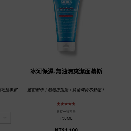
冰河保濕-無油清爽潔面慕斯
護乾燥手部
溫和潔淨！超綿密泡泡，洗後清爽不緊繃！
只有一種容量
150ML
NT$1,100