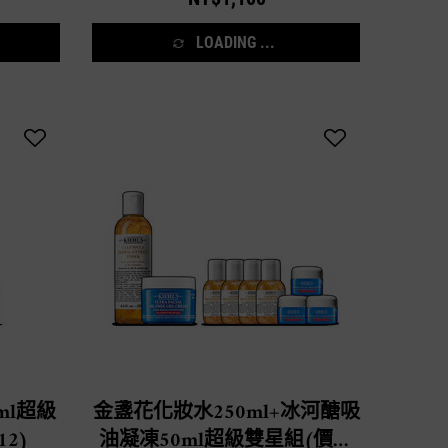
LOADING ...
ml超級
金盞花化妝水250ml+冰河醣吸
12)
油凝凍50ml超級雙星組(價值