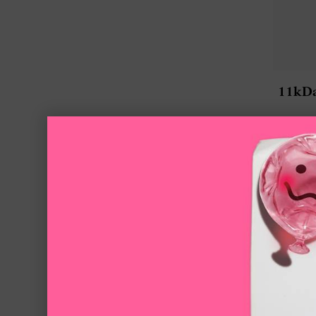
11k
修護精華
定，彈潤
透、
請