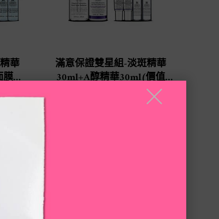
酸精華
滿意保證雙星組-淡斑精華
面膜
30ml+A醇精華30ml(價值
52)
NT$7,096)
╳
One Size Available
Bundle
NT$5,600
LOADING ...