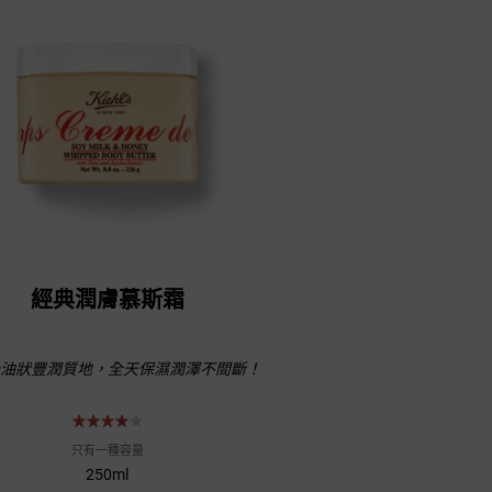
經典潤膚慕斯霜
油狀豐潤質地，全天保濕潤澤不間斷！
只有一種容量
250ml