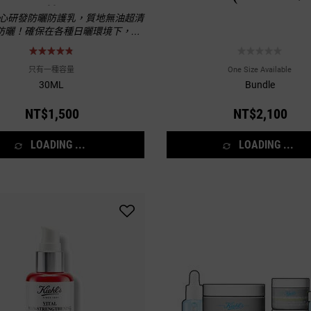
薦
心研發防曬防護乳，質地無油超清
防曬！確保在各種日曬環境下，都
全面的保護，抵禦紫外線的侵害，
肌膚水嫩和健康；不只高效防曬、
爽，還能隔絕髒污空氣對肌膚的傷
只有一種容量
One Size Available
為肌膚打造一道堅固的防線。
30ML
Bundle
NT$1,500
NT$2,100
LOADING ...
LOADING ...