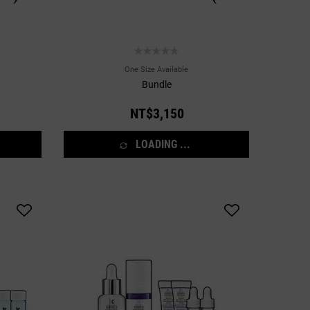
NT$4,814)
One Size Available
Bundle
NT$3,150
LOADING ...