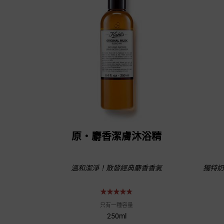
原‧麝香潔膚沐浴精
溫和潔淨！散發經典麝香香氣
獨特奶
只有一種容量
250ml