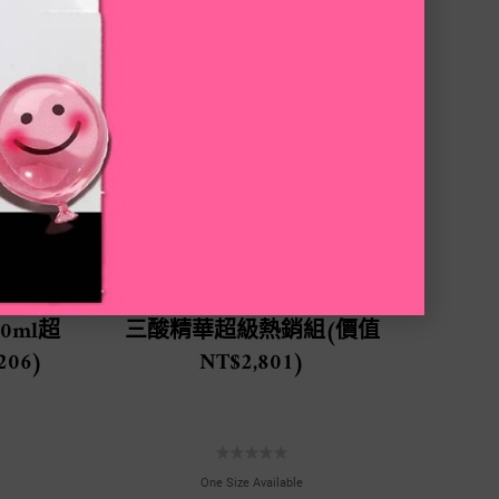
0ml超
三酸精華超級熱銷組(價值
06)
NT$2,801)
One Size Available