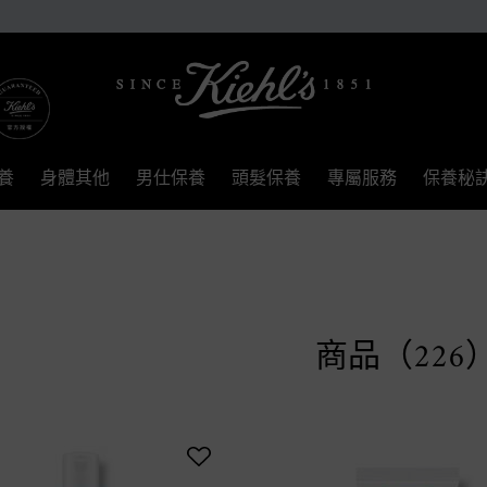
養
身體其他
男仕保養
頭髮保養
專屬服務
保養秘
商品（226