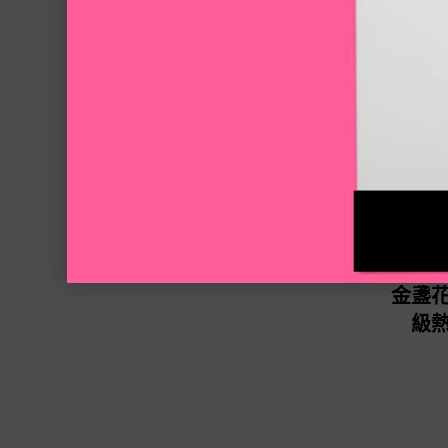
金盞花
級熱