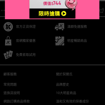
/* pdp tab style */
官方正貨保證
滿額免運服務
官網獨家優惠
明星暢銷商品
免費索取試用
Footer navigation
顧客服務
關於契爾氏
常見問題
品牌歷史
退換貨說明
10大明星商品
網路訂購商品條款
溫和又有效的保養成份