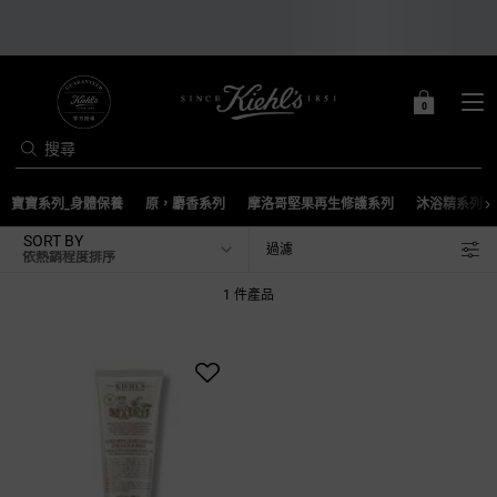
0
0 PRODUCT IN C
購
物
搜尋
車
Main content
寶寶系列_身體保養
原，麝香系列
摩洛哥堅果再生修護系列
沐浴精系列
SORT BY
過濾
FILTER MENU
1 件產品