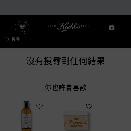
0
0 PRODUCT IN C
購
物
搜尋
車
Main content
沒有搜尋到任何結果
你也許會喜歡