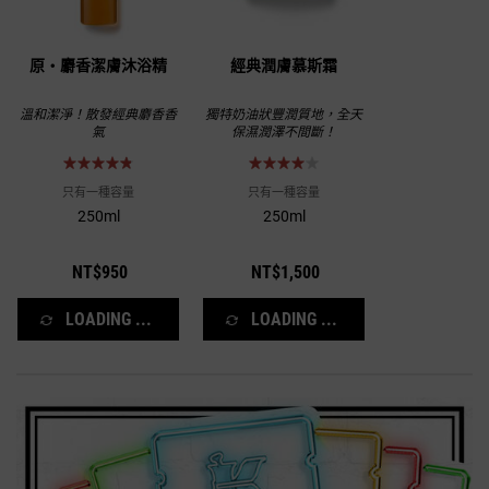
原‧麝香潔膚沐浴精
經典潤膚慕斯霜
溫和潔淨！散發經典麝香香
獨特奶油狀豐潤質地，全天
氣
保濕潤澤不間斷！
只有一種容量
只有一種容量
250ml
250ml
NT$950
NT$1,500
LOADING ...
LOADING ...