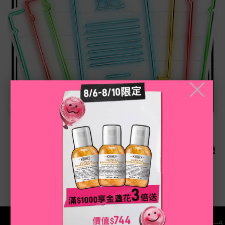
╳
下單即享保養體驗組
官網獨家優惠，任一訂單不限金額都可享有自選3件保養體
驗禮。
/* pdp tab style */