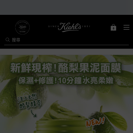
0
0 PRODUCT IN C
購
物
搜尋
車
Main content