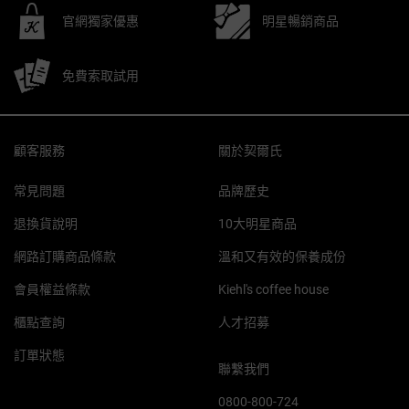
官網獨家優惠
明星暢銷商品
免費索取試用
Footer navigation
顧客服務
關於契爾氏
常見問題
品牌歷史
退換貨說明
10大明星商品
網路訂購商品條款
溫和又有效的保養成份
會員權益條款
Kiehl's coffee house
櫃點查詢
人才招募
訂單狀態
聯繫我們
0800-800-724