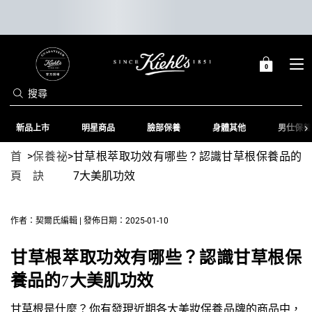
0
0 PRODUCT IN C
購
物
搜尋
車
Main content
新品上市
明星商品
臉部保養
身體其他
男仕保養
首
>
保養祕
>
甘草根萃取功效有哪些？認識甘草根保養品的
頁
訣
7大美肌功效
作者：契爾氏編輯 | 發佈日期：2025-01-10
甘草根萃取功效有哪些？認識甘草根保
養品的7大美肌功效
甘草根是什麼？你有發現近期各大美妝保養品牌的商品中，