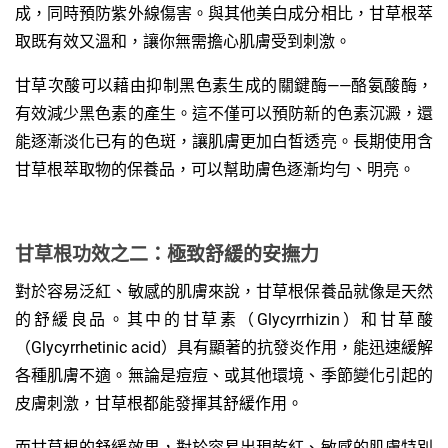
成，同時預防紫外線傷害。與其他美白成分相比，甘草根萃
取既有效又溫和，讓你無需擔心肌膚受到刺激。
甘草次酸可以藉由抑制黑色素生成的關鍵酶——酪氨酸酶，
有效減少黑色素的產生。這不僅可以預防新的色素沉澱，還
能逐漸淡化已有的色斑，讓肌膚更加白皙透亮。長期使用含
甘草根萃取物的保養品，可以幫助膚色逐漸均勻、明亮。
甘草根功效之二：極致舒緩的安撫力
對於容易泛紅、敏感的肌膚來說，甘草根保養品就像是天然
的舒緩良品。其中的甘草素（Glycyrrhizin）和甘草酸
（Glycyrrhetinic acid）具有顯著的抗發炎作用，能迅速緩解
各種肌膚不適。無論是痘痘、或其他環境、季節變化引起的
皮膚刺激，甘草根都能發揮其舒緩作用。
而甘草根的舒緩效果，對於容易出現乾紅、敏感的肌膚特別