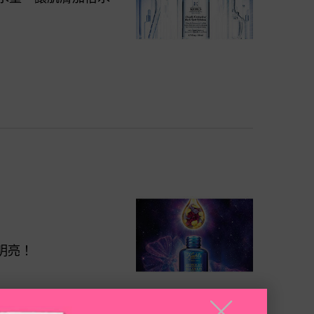
明亮！
╳