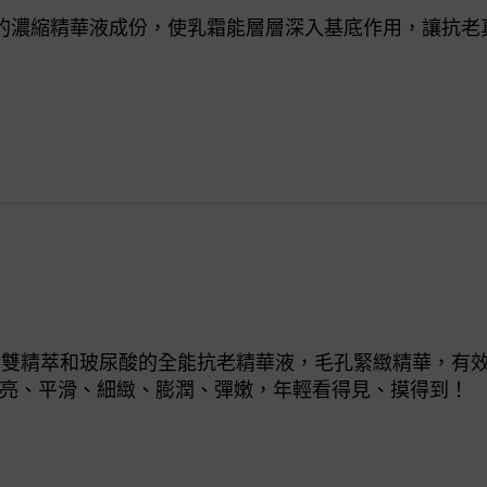
滲透力的濃縮精華液成份，使乳霜能層層深入基底作用，讓抗
他命C雙精萃和玻尿酸的全能抗老精華液，毛孔緊緻精華，有
亮、平滑、細緻、膨潤、彈嫩，年輕看得見、摸得到！