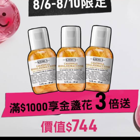
的剎那，會立即由乳狀質地轉化為水狀質地，使眼霜服