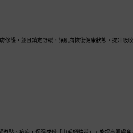
膚修護，並且鎮定舒緩，讓肌膚恢復健康狀態，提升吸
解斑點、痘疤，保濕成份「山毛櫸精萃」，能提高肌膚含