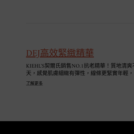
DEJ高效緊緻精華
KIEHL'S契爾氏銷售NO.1抗老精華！質地
天，感覺肌膚細緻有彈性，線條更緊實年輕，
了解更多
/* pdp tab style */