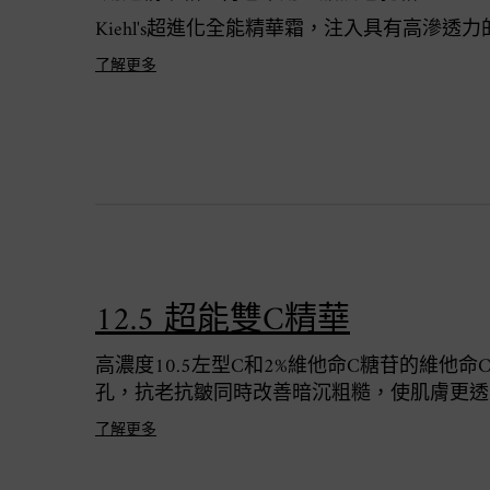
Kiehl's超進化全能精華霜，注入具有高
了解更多
12.5 超能雙C精華
高濃度10.5左型C和2%維他命C糖苷的維
孔，抗老抗皺同時改善暗沉粗糙，使肌膚更透
了解更多