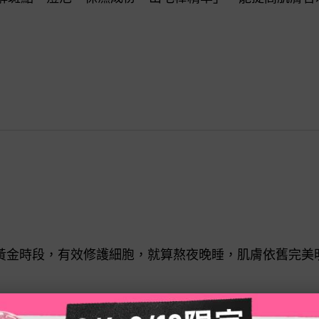
黃金時段，有效修護細胞，就算熬夜晚睡，肌膚依舊完美