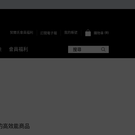
契爾氏會員福利
0
我的帳號
訂閱電子報
購物車
0 PRODUCT IN CART
訣
會員福利
搜尋
的高效能商品