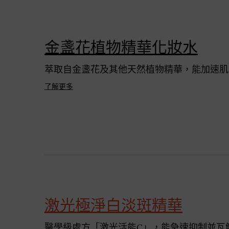
金盞花植物精華化妝水
萃取自金盞花及其他天然植物精華，能加速肌
了解更多
激光極淨白淡斑精華
醫學級處方「激光活能C」，能急速抑制並瓦