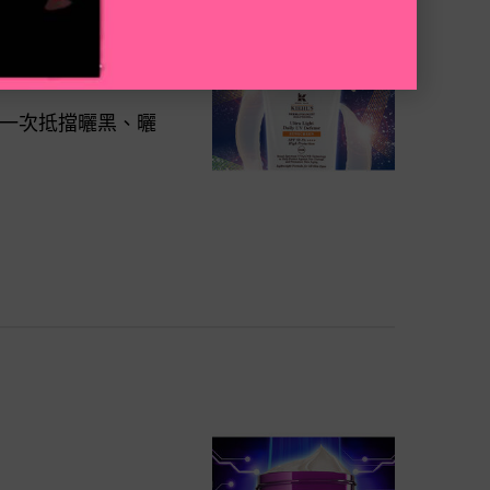
能一次抵擋曬黑、曬