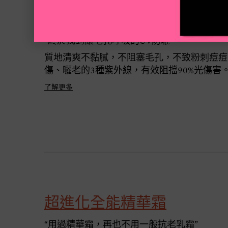
集高效清爽UV防護乳 SPF50 
“終於找到讓毛孔呼吸的UV防曬”
質地清爽不黏膩，不阻塞毛孔，不致粉刺痘痘
傷、曬老的3種紫外線，有效阻擋90%光傷害
了解更多
超進化全能精華霜
“用過精華霜，再也不用一般抗老乳霜”