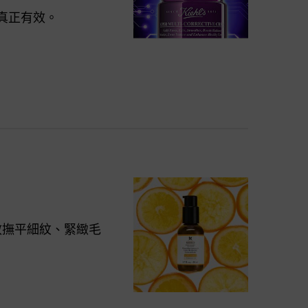
老真正有效。
效撫平細紋、緊緻毛