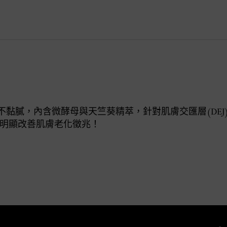
清爽不黏膩，內含微酵母與天竺葵精萃，針對肌膚交匯層(DEJ
明顯改善肌膚老化徵兆！