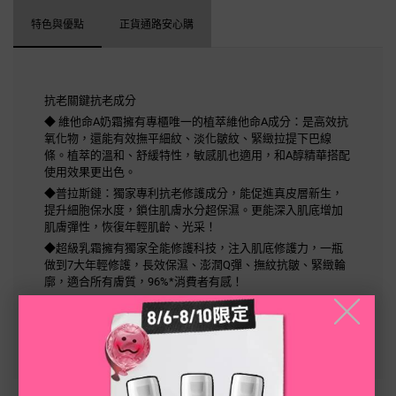
特色與優點
正貨通路安心購
抗老關鍵抗老成分
◆ 維他命A奶霜擁有專櫃唯一的植萃維他命A成分：是高效抗
氧化物，還能有效撫平細紋、淡化皺紋、緊緻拉提下巴線
條。植萃的溫和、舒緩特性，敏感肌也適用，和A醇精華搭配
使用效果更出色。​
◆普拉斯鏈：獨家專利抗老修護成分，能促進真皮層新生，
提升細胞保水度，鎖住肌膚水分超保濕。更能深入肌底增加
肌膚彈性，恢復年輕肌齡、光采！​
◆超級乳霜擁有獨家全能修護科技，注入肌底修護力，一瓶
做到7大年輕修護，長效保濕、澎潤Q彈、撫紋抗皺、緊緻輪
廓，適合所有膚質，96%*消費者有感！​
╳
*53位消費者使用12週後實驗室數據，實際效果因人而異​