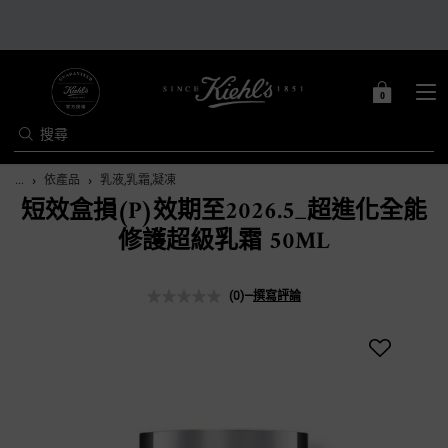
0
0 PRODUCT IN C
購
物
搜尋
車
Main content
...
依產品
乳液,乳霜,凝凍
短效盒損(P)效期至2026.5_超進化全能
修護超級乳霜 50ML
(0)
—
撰寫評論