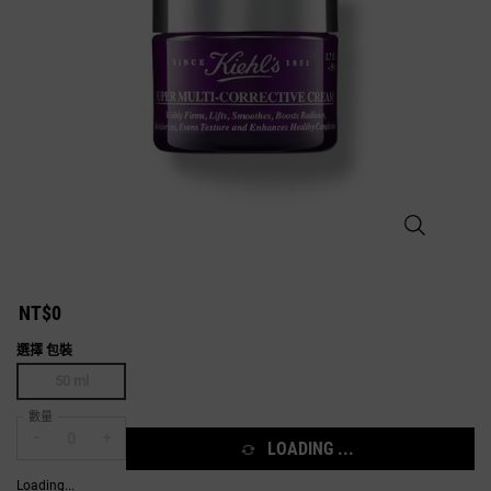
短效盒損(P)
NT$0
選擇 包裝
One 包裝 only
50 ml
Selected
The product variation is out of stock,
, 1 of 1
數量
−
+
LOADING ...
Loading...