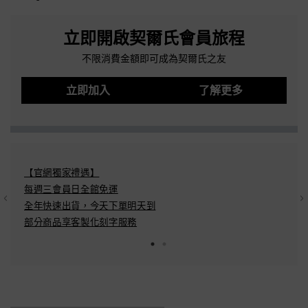
立即開啟契爾氏會員旅程
不限消費金額即可成為契爾氏之友
立即加入
了解更多
【官網獨家禮遇】
結帳方
每週三會員日全館免運
Pay/A
全年快速出貨，今天下單明天到​
分期：
部分商品享客製化刻字服務​
配送方