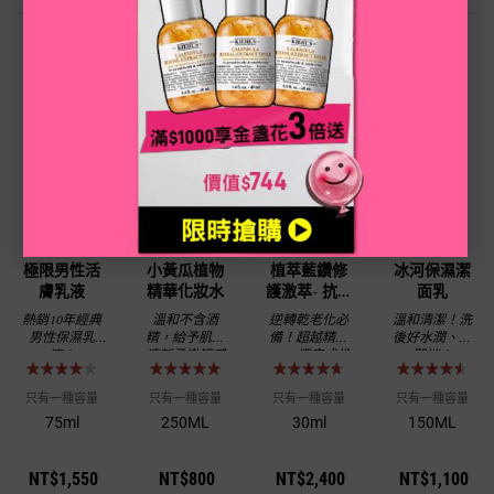
PDP Routine Section
建議保養流程
搭配使用，保養更有感
步驟 1
步驟 2
步驟 3
步驟 4
極限男性活
小黃瓜植物
植萃藍鑽修
冰河保濕潔
膚乳液
精華化妝水
護激萃- 抗老
面乳
修護 / 植萃
熱銷10年經典
溫和不含酒
逆轉乾老化必
溫和清潔！洗
精油推薦
男性保濕乳
精，給予肌膚
備！超越精華
後好水潤、不
液！
清新柔嫩觸感
200%濃度成份
緊繃！
添加*
只有一種容量
只有一種容量
只有一種容量
只有一種容量
75ml
250ML
30ml
150ML
NT$1,550
NT$800
NT$2,400
NT$1,100