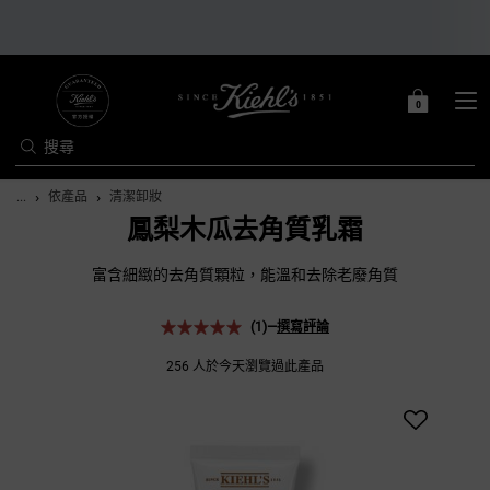
0
0 PRODUCT IN C
購
物
搜尋
車
Main content
...
依產品
清潔卸妝
鳳梨木瓜去角質乳霜
富含細緻的去角質顆粒，能溫和去除老廢角質
(1)
—
撰寫評論
256 人於今天瀏覽過此產品