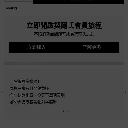
Loading...
立即開啟契爾氏會員旅程
不限消費金額即可成為契爾氏之友
立即加入
了解更多
【官網獨家禮遇】
結帳方
每週三會員日全館免運
Pay/A
全年快速出貨，今天下單明天到​
分期：
部分商品享客製化刻字服務​
配送方