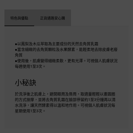
特色與優點
正貨通路安心購
●以鳳梨及木瓜萃取為主要成份的天然去角質乳霜
●富含細緻的去角質顆粒及水果酵素，能輕柔地去除皮膚老廢
角質
●使用後，肌膚變得細緻柔軟，更有光澤。可視個人肌膚狀況
每週使用1至3次。
小秘訣
於洗淨後之肌膚上，避開眼周及唇周，取適量輕輕以畫圓圈
的方式按摩，並將去角質乳霜在臉部停留約1至3分鐘再以清
水洗淨，讓天然酵素得以溫和地作用。可視個人肌膚狀況每
星期使用1至3次。