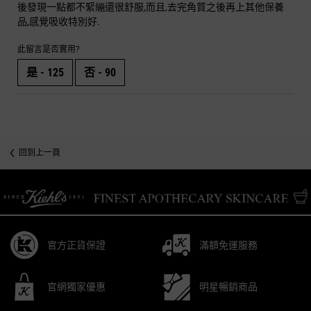
後發現一點都不緊繃還很舒服,而且,去完角質之後再上其他保養
品,感覺吸收特別好.
此留言是否實用?
是 -
125
否 -
90
回到上一頁
/* pdp tab style */
官方正貨保證
滿額免運服務
官網獨家優惠
明星暢銷商品