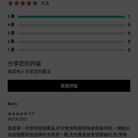
5/5
5 out of 5 stars.
1
1 re
5 星
0
1 re
4 星
0
1 re
3 星
0
1 re
2 星
0
1 re
1 星
分享您的評論
與其他人分享您的看法
撰寫評論
Betty
5 out of 5 stars.
5/5
08/24/2021
我是第一次使用這個產品,初次使用時覺得味道有點特別,一開始以
為這個跟其他品牌的去角質一樣,洗完應該是會很緊繃的,但,使用