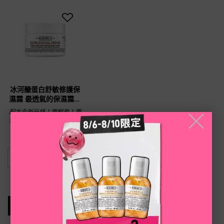
冰河醣蛋白舒敏修護保
濕霜 最透氣的保濕霜！
瞬間吸收、深層保濕
配方全新升級！更輕盈！更
╳
保濕！還能全面修護舒敏！
<br>NEW！最透氣的修護保
濕霜！ 輕到像沒擦 X 冰封
乾紅癢<br>#冰河舒敏修護保
請選擇一個容量
濕霜 #乳霜 #冰河醣蛋白
NT$800
LOADING ...