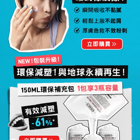
瞬間吸收不黏膩​
輕鬆上妝不起屑
厚膚急救不致粉刺​
NEW！包裝升級！
環保減塑！與地球永續再生！
150ml環保補充包 1包享3瓶容量
有效減塑
*
-61%