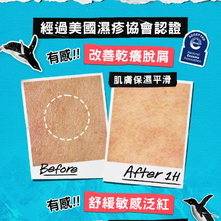
經過美國濕疹協會認證
改善乾癢脫屑
肌膚保濕平滑
舒緩敏感泛紅