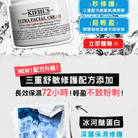
\秒修護/
三重配方修復肌膚屏障​
\超輕盈/
瞬間吸收清爽不致粉刺​
NEW！配方升級！
三重舒敏修護配方添加
長效保濕72小時！輕盈不致粉刺！
冰河醣蛋白
深層保濕修護