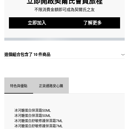
立即開啟契爾氏會員旅程
不限消費金額即可成為契爾氏之友
立即加入
了解更多
這個組合包含了
10 件商品
特色與優點
正貨通路安心購
冰河醣蛋白保濕霜50ML
冰河醣蛋白保濕霜50ML
冰河醣蛋白舒敏修護保濕霜7ML
冰河醣蛋白舒敏修護保濕霜7ML