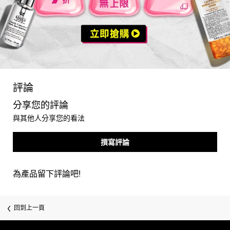
you may also like
PDP Reviews
評論
分享您的評論
與其他人分享您的看法
撰寫評論
為產品留下評論吧!
回到上一頁
/* pdp tab style */