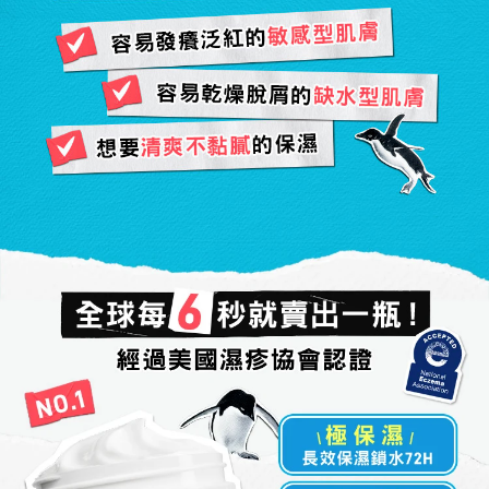
容易發癢泛紅的敏感型肌膚
容易乾燥脫屑的缺水型肌膚
想要清爽不黏膩的保濕
醫美術後需要高度保濕修護
全球每6秒就賣出一瓶!
經過美國濕疹協會認證
\極保濕/
長效保濕鎖水72H