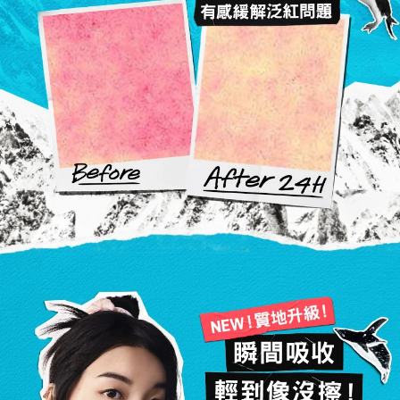
有感緩解泛紅問題
NEW！質地升級！
瞬間吸收
輕到像沒擦！​