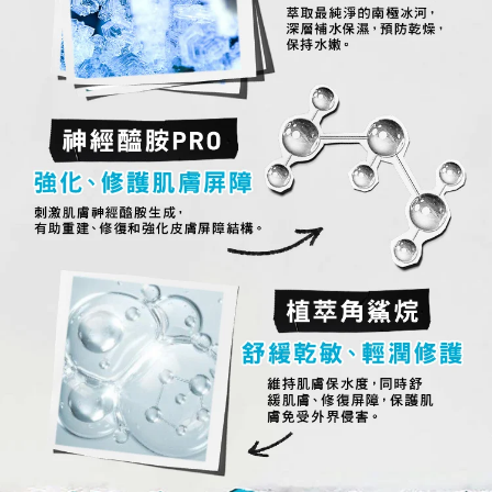
萃取最純淨的南極冰河，
深層補水保濕，預防乾燥，
保持水嫩。
神經醯胺PRO​
強化、修護肌膚屏障​
刺激肌膚神經醯胺生成，
有助重建、修復和強化皮膚屏障結構。
植萃角鯊烷
舒緩乾敏、輕潤修護​​
刺激肌膚神經醯胺生成，
維持肌膚保水度，同時舒緩肌膚、修復屏
障，保護肌膚免受外界侵害。