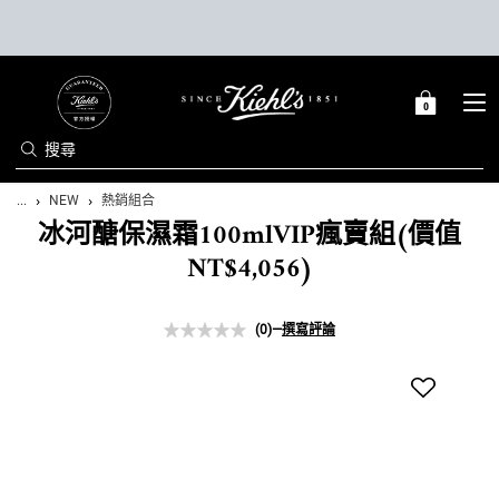
0
0 PRODUCT IN C
購
物
搜尋
車
Main content
...
NEW
熱銷組合
冰河醣保濕霜100mlVIP瘋賣組(價值
NT$4,056)
(0)
—
撰寫評論