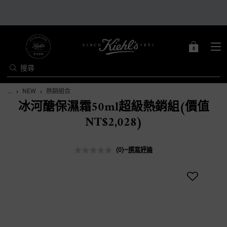
0
0 PRODUCT IN C
購
物
搜尋
車
Main content
...
NEW
熱銷組合
冰河醣保濕霜50ml超級熱銷組(價值
NT$2,028)
(0)
—
撰寫評論