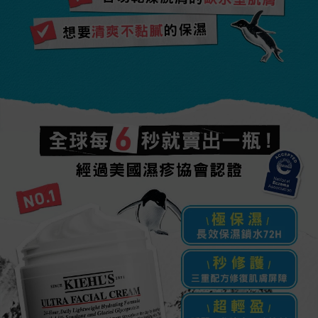
想要清爽不黏膩的保濕
醫美術後需要高度保濕修護
全球每6秒就賣出一瓶!
經過美國濕疹協會認證
\極保濕/
長效保濕鎖水72H
\秒修護/
三重配方修復肌膚屏障​
\超輕盈/