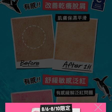
改善乾癢脫屑
肌膚保濕平滑
舒緩敏感泛紅
有感緩解泛紅問題
╳