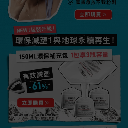
厚膚急救不致粉刺​
NEW！包裝升級！
環保減塑！與地球永續再生！
150ml環保補充包 1包享3瓶容量
有效減塑
*
-61%