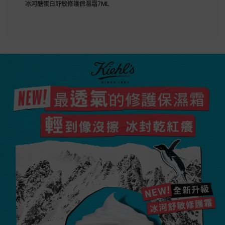
冰河醣蛋白舒敏修護保濕霜7ML
冰河醣蛋白舒敏修護保濕霜
最透氣的修護保濕霜
NEW!
輕到像沒擦 冰封乾紅癢
NEW!全新升級
冰河舒敏修護霜