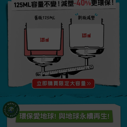
125ml容量不變！減塑-40%更環保！
環保愛地球! 與地球永續再生!