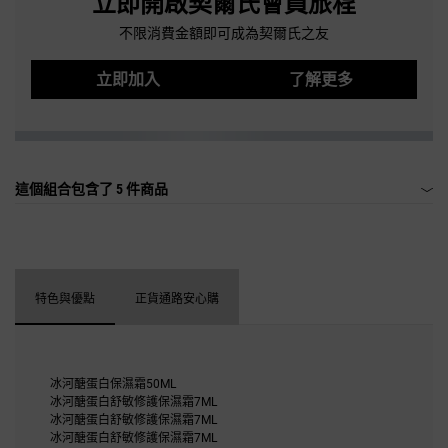
立即開啟契爾氏會員旅程
不限消費金額即可成為契爾氏之友
立即加入
了解更多
這個組合包含了
5 件商品
特色與優點
正貨通路安心購
冰河醣蛋白保濕霜50ML
冰河醣蛋白舒敏修護保濕霜7ML
冰河醣蛋白舒敏修護保濕霜7ML
冰河醣蛋白舒敏修護保濕霜7ML