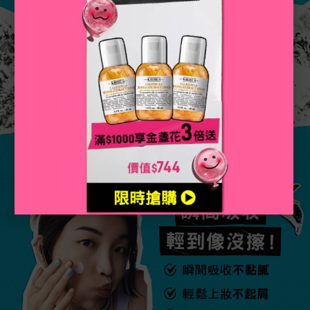
NEW！質地升級！
瞬間吸收
輕到像沒擦！​
瞬間吸收不黏膩​
輕鬆上妝不起屑