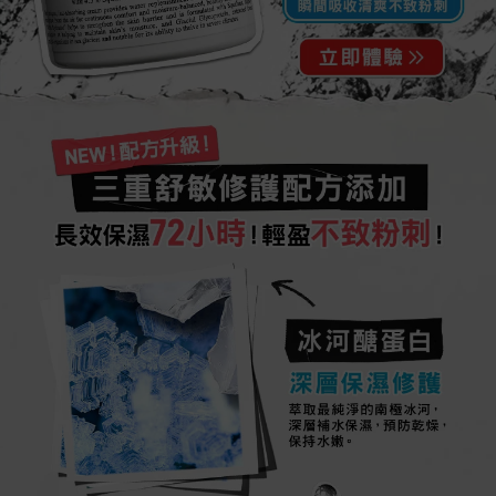
瞬間吸收清爽不致粉刺​
NEW！配方升級！
三重舒敏修護配方添加
長效保濕72小時！輕盈不致粉刺！
冰河醣蛋白
深層保濕修護
萃取最純淨的南極冰河，
深層補水保濕，預防乾燥，
保持水嫩。