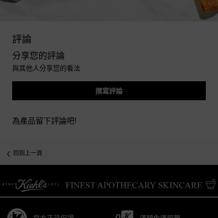
you may also like
PDP Reviews
評論
分享您的評論
與其他人分享您的看法
撰寫評論
為產品留下評論吧!
回到上一頁
/* pdp tab style */
官方正貨保證
滿額免運服務