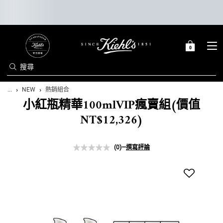
0
0 PRODUCT IN C
購
物
搜尋
車
Main content
...
NEW
熱銷組合
小紅瓶精華100mlVIP瘋賣組(價值
NT$12,326)
(0)
—
撰寫評論