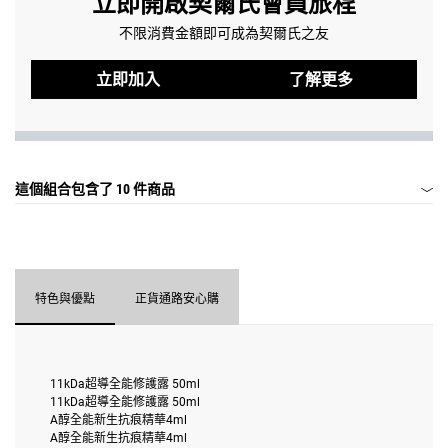
立即開啟契爾氏會員旅程
不限消費金額即可成為契爾氏之友
立即加入
了解更多
這個組合包含了
10 件商品
特色與優點
正貨通路安心購
11kDa超導全能修護露 50ml
11kDa超導全能修護露 50ml
A醇全能新生抗痕精華4ml
A醇全能新生抗痕精華4ml