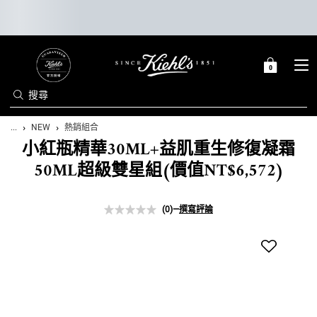
0
0 PRODUCT IN C
購
物
搜尋
車
Main content
...
NEW
熱銷組合
小紅瓶精華30ML+益肌重生修復凝霜
50ML超級雙星組(價值NT$6,572)
(0)
—
撰寫評論