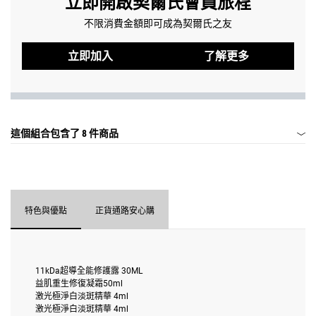
立即開啟契爾氏會員旅程
不限消費金額即可成為契爾氏之友
立即加入
了解更多
這個組合包含了
8 件商品
特色與優點
正貨通路安心購
11kDa超導全能修護露 30ML
益肌重生修復凝霜50ml
激光極淨白淡斑精華 4ml
激光極淨白淡斑精華 4ml