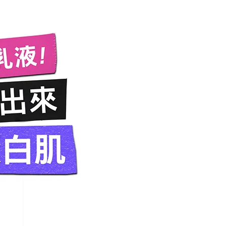
乳液！
澎出來
蛋白肌