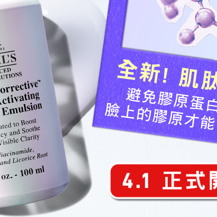
全新! 肌
避免膠原蛋
臉上的膠原才能