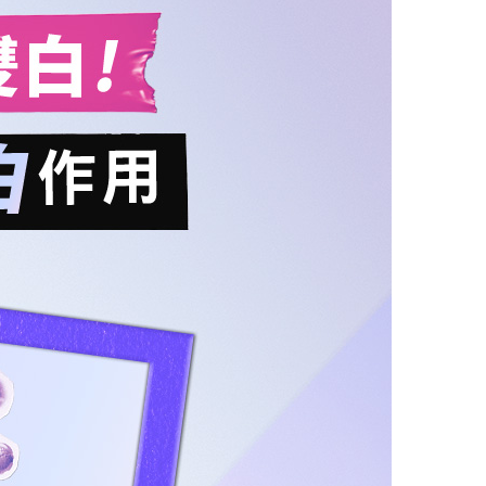
雙白!
白
作用