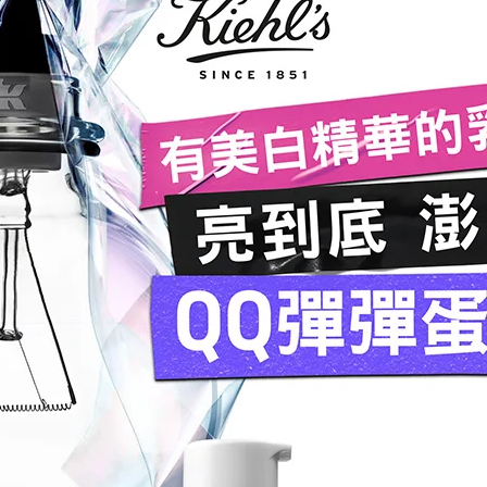
有美白精華的
亮到底 
QQ彈彈