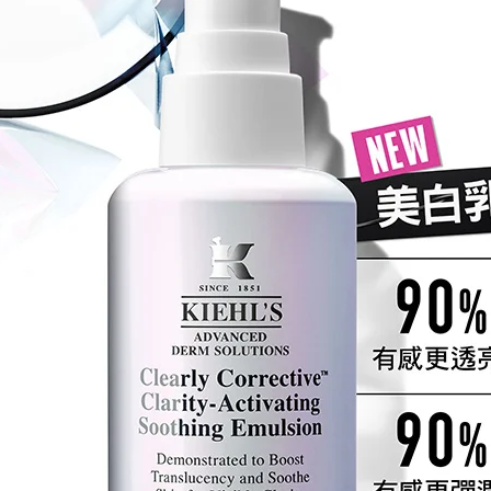
美白
9
有感更
9