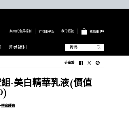
契爾氏會員福利
0
我的帳號
訂閱電子報
購物車
0 PRODUCT IN CART
訣
會員福利
搜尋
分享於
分享於 FACEBOOK
分享於 TWITTER
分享於 PINTEREST
組-美白精華乳液(價值
0)
—
撰寫評論