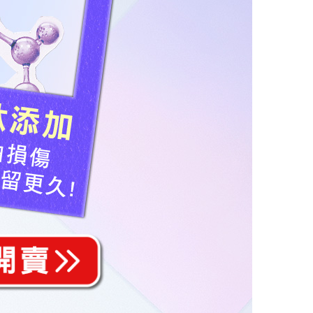
肽添加
白損傷
留更久!