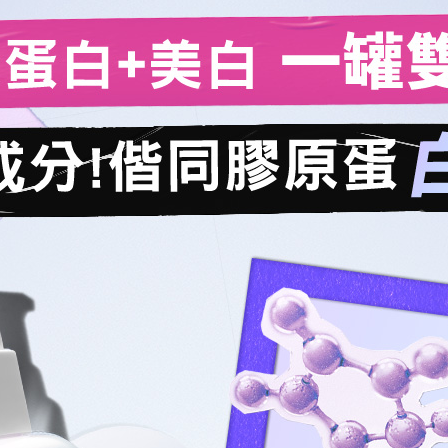
蛋白+美白 一罐
成分!偕同膠原蛋