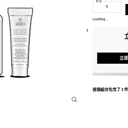
數量
−
+
Loading...
立
這個組合包含了
2 
滿意保證組-美白精華乳液(價值NT$3,