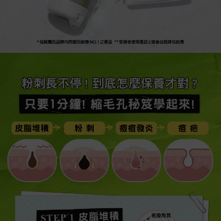
*指契爾氏品牌內同類別銷售NO.1之產品 **受測者使用產品2週後自我評估結果
痘痘長不停! 到底怎麼保養才對?
只要1分鐘! 抗痘秘笈學起來!
皮脂堆積
粉 刺
痘痘發炎
痘疤
STEP 1 皮脂堆積