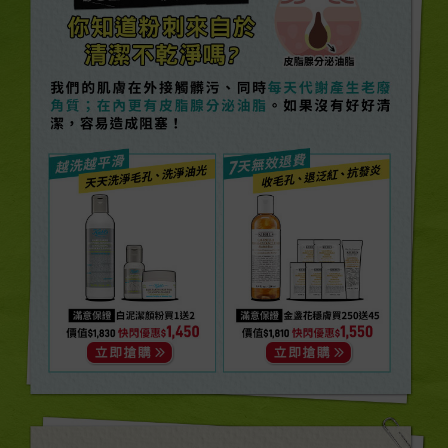
你知道痘痘來自於
清潔不乾淨嗎?
我們的肌膚在外接觸髒污、同時每天代謝產生老廢
角質；在內更有皮脂腺分泌油脂。如果沒有好好清
潔，容易造成阻塞！