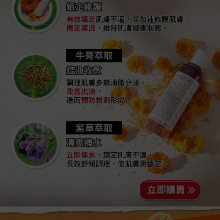
鎮定修護
有效鎮定肌膚不適，並加速修護肌
膚、
穩定膚況，維持肌膚健康狀態。
牛蒡萃取
控油收斂
調理肌膚多餘油脂分泌、
改善出油，
進而預防粉刺形成。
紫草萃取
清爽補水
立即保水，鎮定肌膚不適，
長效舒緩調理，使肌膚更穩定。