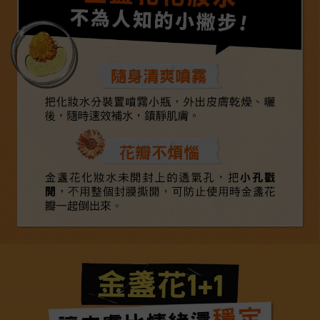
不為人知的小撇步！
隨身清爽噴霧
把化妝水分裝置噴霧小瓶，外出皮膚乾燥、曬
後，隨時速效補水，鎮靜肌膚。
花瓣不煩惱
金盞花化妝水未開封上的透氣孔，把小孔戳
開，不用整個封膜撕開，可防止使用時金盞花
瓣一起倒出來。
金盞花1+1