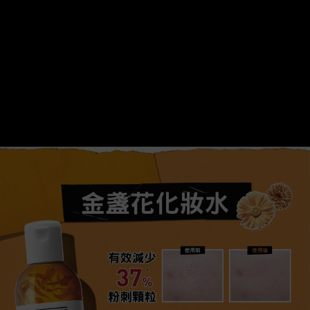
金盞花1+1
皮膚比情緒還穩定
金盞花化妝水
有效減少
37%
粉刺顆粒