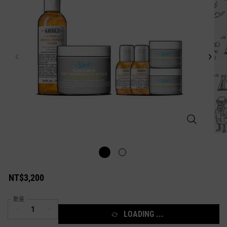
滿意保證雙星組
NT$3,200
數量
−
+
LOADING ...