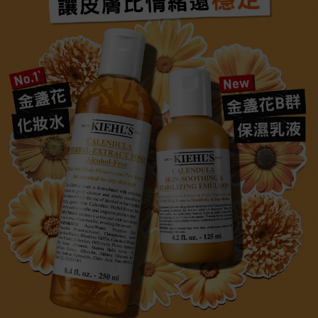
讓皮膚比情緒還穩定
No.1*
New
金盞花
金盞花B群
化妝水​
保濕乳液