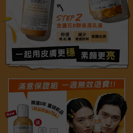
STEP2
金盞花B群保濕乳液
秒退
減少
素顏也亮
乾.紅.癢​​
痘痘粉刺​
一起用皮膚更穩
素顏更亮