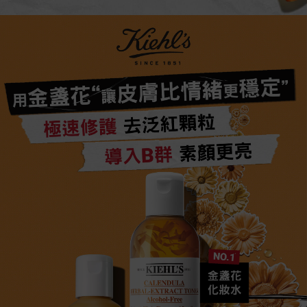
用金盞花“讓皮膚比情緒更穩定”
極速修護 去泛紅顆粒
導入B群 素顏更亮
No.1*
金盞花
化妝水​