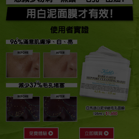
想減少粉刺、黑頭、毛孔、出油?
用白泥面膜才有效!
96%滿意肌膚淨、白、亮
減少37%毛孔堵塞