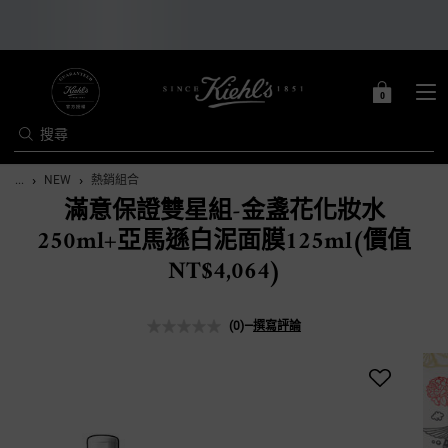
0
0 PRODUCT IN C
購
物
搜尋
車
Main content
...
NEW
熱銷組合
滿意保證雙星組-金盞花化妝水
250ml+亞馬遜白泥面膜125ml(價值
NT$4,064)
(0)
—
撰寫評論