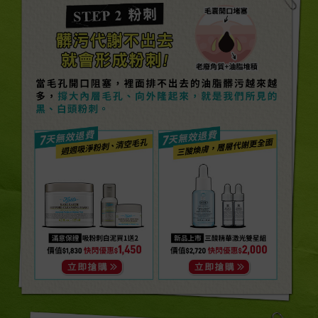
STEP 2 粉刺
髒污代謝不出去
就會形成粉刺!
當毛孔開口阻塞，裡面排不出去的油脂髒污越來越
多，撐大內層毛孔、向外隆起來，就是我們所見的
黑、白頭粉刺。