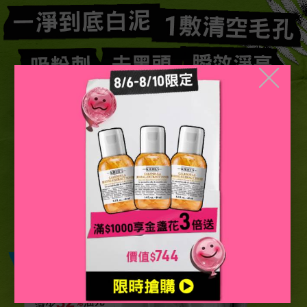
一淨到底白泥
1敷清空毛孔​
吸粉刺 去黑頭 瞬效淨亮
╳
清空毛孔3大難題​
清除44%阻塞
減少32%油光