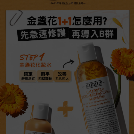
*2023年專櫃化妝水市場銷量第一​
金盞花1+1怎麼用?
先急速修復 再導入B群
STEP1
金盞花化妝水
鎮定
撫平
改善
舒緩泛紅​
粗糙顆粒
毛孔粗大