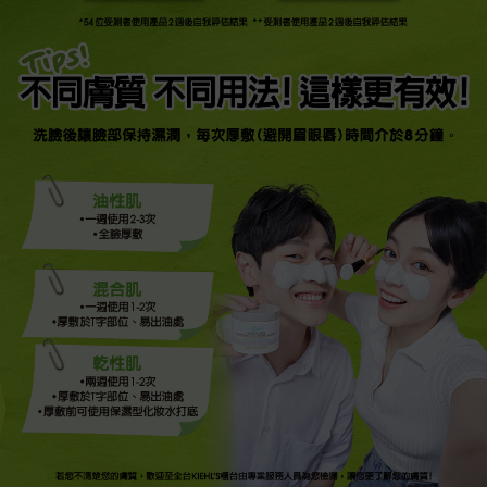
*54位受測者使用產品2週後自我評估結果 **受測者使用產品2週後自我評估結果
不同膚質 不同用法! 這樣更有效!
洗臉後讓臉部保持濕潤，每次厚敷(避開眉眼唇) 時間介於8分鐘。
油性肌
•一週使用2-3次​
•全臉厚敷
混合肌
•一週使用1-2次​
•厚敷於T字部位、易出油處
乾性肌
•兩週使用1-2次​
•厚敷於T字部位、易出油處​
•厚敷前可使用保濕型化妝水打底
若您不清楚您的膚質，歡迎至全台KIEHL’S櫃台由專業服務人員為您檢測，讓您更了解您的膚質!