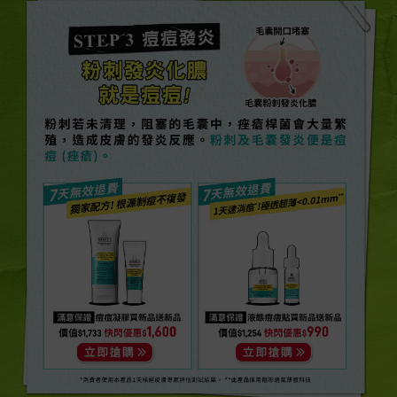
STEP 3 痘痘發炎
粉刺發炎化膿
就是痘痘!
粉刺若未清理，阻塞的毛囊中，痤瘡桿菌會大量繁
殖，造成皮膚的發炎反應。粉刺及毛囊發炎便是痘
痘 (痤瘡)。​
*消費者使用本產品1天候經皮膚專家評估測試結果。 **此產品採用隱形透氣薄膜科技