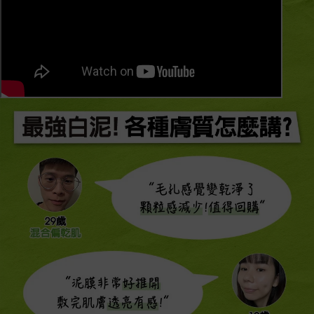
最強白泥!各種膚質怎麼講?
“毛孔感覺變乾淨了
顆粒感減少!值得回購“
“泥膜非常好推開
敷完肌膚透亮有感!“