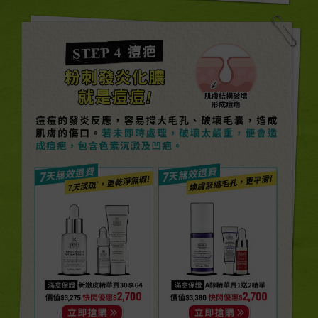
STEP 4 痘疤
粉刺發炎化膿
就是痘痘!
痘痘的發炎反應，容易撐大毛孔、破壞毛囊，造成
肌膚的傷口。若未即時處理，破壞太嚴重，便會造
成痘疤，包含色素沉澱及凹疤。