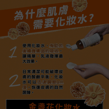
為什麼肌膚
需要化妝水?
使用化妝水，有助於
1
後續護膚品的吸收，
讓精華、乳液發揮最
大效果。
日常清潔可能破壞皮
2
膚的酸鹼平衡，化妝
水可以迅速調節pH
值，恢復皮膚的自然
屏障。
金盞花化妝水