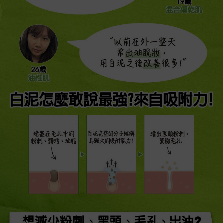
“以前在外一整天
常出油脫妝，
用白泥之後改善很多!“
白泥怎麼敢說最強?來自吸附力!
白泥完整的分子結構
堵塞在毛孔中的
清出黑頭粉刺、
具強大的吸附能力!
粉刺、髒污、油脂
緊緻毛孔​