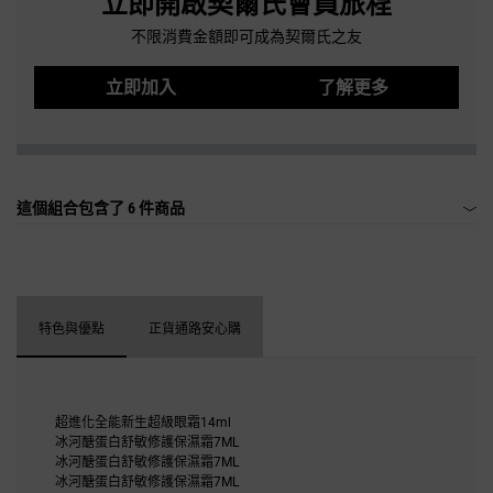
立即開啟契爾氏會員旅程
不限消費金額即可成為契爾氏之友
立即加入
了解更多
這個組合包含了
6 件商品
特色與優點
正貨通路安心購
超進化全能新生超級眼霜14ml
冰河醣蛋白舒敏修護保濕霜7ML
冰河醣蛋白舒敏修護保濕霜7ML
冰河醣蛋白舒敏修護保濕霜7ML