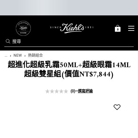
0
0 PRODUCT IN C
購
物
搜尋
車
Main content
...
NEW
熱銷組合
超進化超級乳霜50ML+超級眼霜14ML
超級雙星組(價值NT$7,844)
(0)
—
撰寫評論