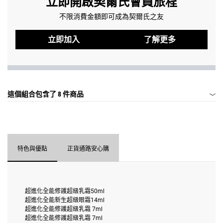
立即開啟契爾氏會員旅程
不限消費金額即可成為契爾氏之友
立即加入
了解更多
這個組合包含了
8 件商品
特色與優點
正貨通路安心購
超進化全能修護超級乳霜50ml
超進化全能新生超級眼霜14ml
超進化全能修護超級乳霜 7ml
超進化全能修護超級乳霜 7ml