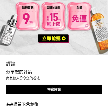
you may also like
PDP Reviews
評論
分享您的評論
與其他人分享您的看法
撰寫評論
為產品留下評論吧!