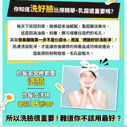
洗好臉
你知道
比擦精華
、
乳霜還重要嗎?
每天下班回到家，臉摸起來油膩膩、看起黯淡無光，
這是因為油脂、粉塵、髒污堵塞住我們的毛孔，
其實保養開機第一步不是化妝水，而是 "把臉好好洗乾淨" !
肌膚清潔乾淨，才能讓你後續擦的保養品成功吸收進去，
還能預防粉刺痘痘、毛孔變粗大。
所以洗臉很重要!難道你不該用最好?