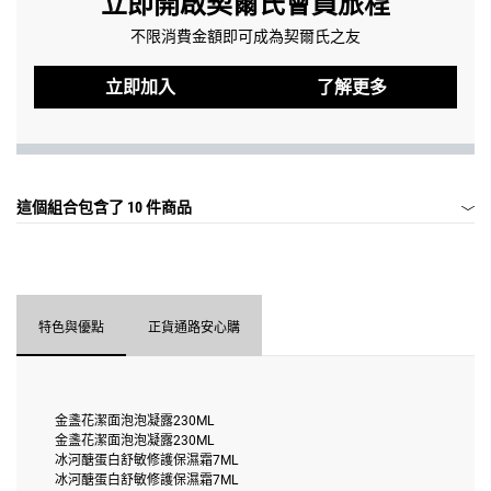
立即開啟契爾氏會員旅程
不限消費金額即可成為契爾氏之友
立即加入
了解更多
這個組合包含了
10 件商品
特色與優點
正貨通路安心購
金盞花潔面泡泡凝露230ML
金盞花潔面泡泡凝露230ML
冰河醣蛋白舒敏修護保濕霜7ML
冰河醣蛋白舒敏修護保濕霜7ML