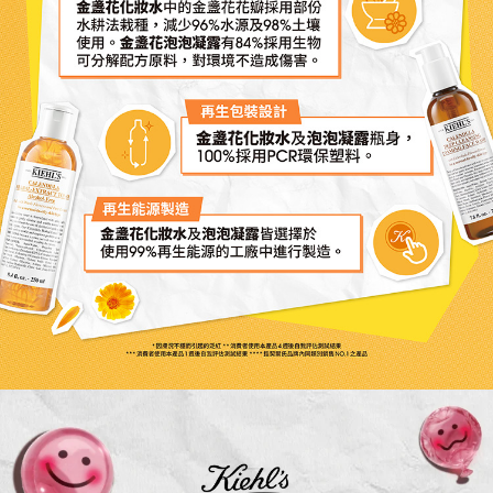
金盞花化妝水中的金盞花花瓣採用部份
水耕法栽種，減少96%水源及98%土壤
使用。金盞花泡泡凝露有84%採用生物
可分解配方原料，對環境不造成傷害。
再生包裝設計
金盞花化妝水及泡泡凝露瓶身，
100%採用PCR環保塑料。
再生能源製造
金盞花化妝水及泡泡凝露皆選擇於
使用99%再生能源的工廠中進行製造。
*因膚況不穩而引起的泛紅 **消費者使用本產品4週後自我評估測試結果
***消費者使用本產品1週後自我評估測試結果 ****指契爾氏品牌內同類別銷售NO.1之產品
活動Catch