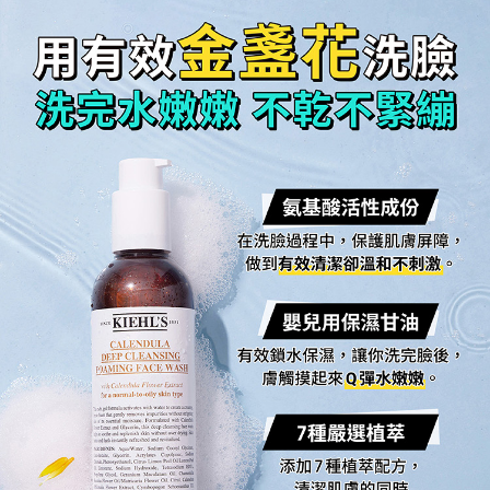
金盞花
用有效
洗臉
洗完水嫩嫩 不乾不緊繃
氨基酸活性成份
在洗臉過程中，保護肌膚屏障，
做到有效清潔卻溫和不刺激。
嬰兒用保濕甘油
有效鎖水保濕，讓你洗完臉後，
膚觸摸起來Q彈水嫩嫩。
7種嚴選植萃
添加7種植萃配方，