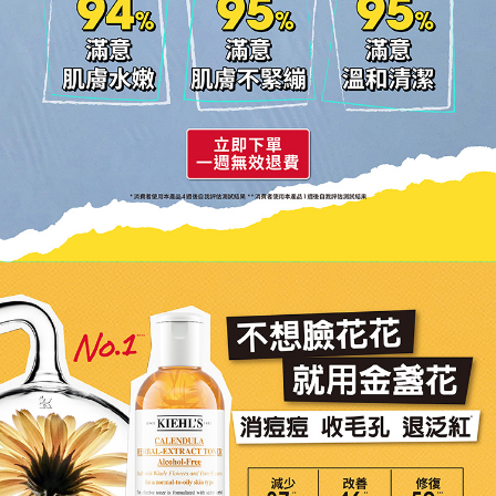
94
95
95
%
%
%
滿意
滿意
滿意
肌膚水嫩
肌膚不緊繃
溫和清潔
*消費者使用本產品4週後自我評估測試結果 **消費者使用本產品1週後自我評估測試結果
不想臉花花
就用金盞花
消痘痘 收毛孔 退泛紅
減少
改善
修復