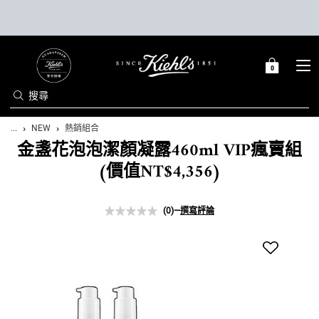
0
0 PRODUCT IN C
購
物
搜尋
車
Main content
...
NEW
熱銷組合
金盞花泡泡潔顏凝露460ml VIP瘋賣組
(價值NT$4,356)
(0)
—
撰寫評論