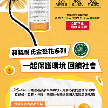
37
46
52
%
%
%
粉刺痘痘
粗大毛孔
肌膚泛紅
和契爾氏金盞花系列
一起保護環境 回饋社會
Kiehl's不只關注產品品質與功效，更關心我們居住的環境!
從成份、製程、包裝、回饋社會等議題切入實現品牌承諾!
環境友善的產品原料