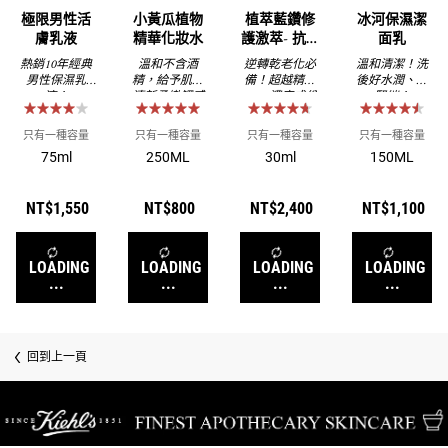
極限男性活
小黃瓜植物
植萃藍鑽修
冰河保濕潔
膚乳液
精華化妝水
護激萃- 抗老
面乳
修護 / 植萃
熱銷10年經典
溫和不含酒
逆轉乾老化必
溫和清潔！洗
精油推薦
男性保濕乳
精，給予肌膚
備！超越精華
後好水潤、不
液！
清新柔嫩觸感
200%濃度成份
緊繃！
添加*
只有一種容量
只有一種容量
只有一種容量
只有一種容量
75ml
250ML
30ml
150ML
NT$1,550
NT$800
NT$2,400
NT$1,100
LOADING
LOADING
LOADING
LOADING
...
...
...
...
回到上一頁
/* pdp tab style */