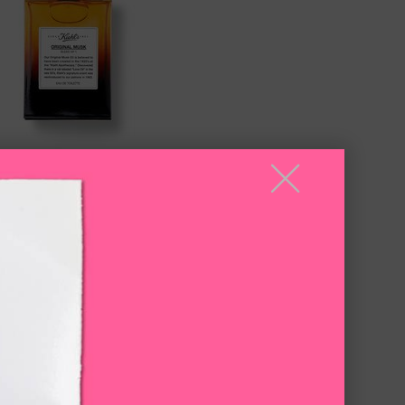
╳
原．麝香淡香水
L'S契爾氏經典麝香，散發溫暖豐富的
宜人甜香調！
只有一種容量
50 ml
NT$2,100
LOADING ...