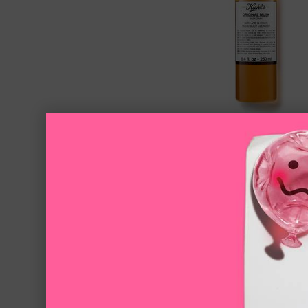
原‧麝香潔膚沐浴
溫和潔淨！散發經典麝香
只有一種容量
250ml
NT$950
LOADING ...