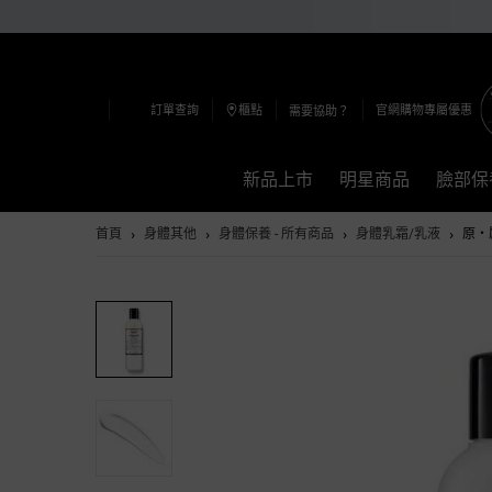
訂單查詢
櫃點
官網購物專屬優惠
需要協助？
新品上市
明星商品
臉部保
Main content
首頁
身體其他
身體保養 - 所有商品
身體乳霜/乳液
原‧