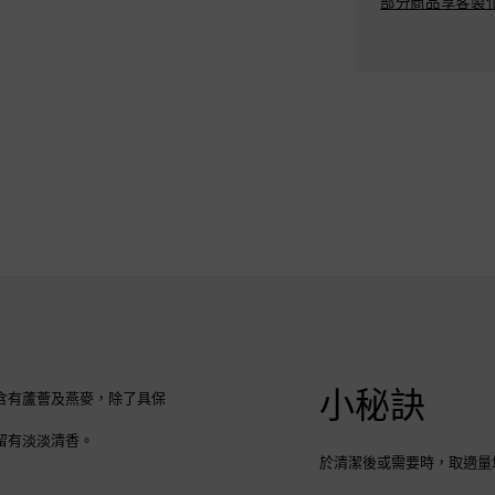
部分商品享客製化
小秘訣
含有蘆薈及燕麥，除了具保
留有淡淡清香。
於清潔後或需要時，取適量