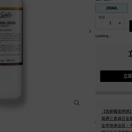
One 包裝 only
250ML
Selected
, 1 of 1
數量
−
+
Loading...
立
原‧麝香手部和身體潤膚乳 - 放大
INE Pay/Google Pay/Samsung Pay/Apple Pay
【官網獨家禮遇
/6期0利率
每週三會員日全
-11/全家超取
全年快速出貨，今