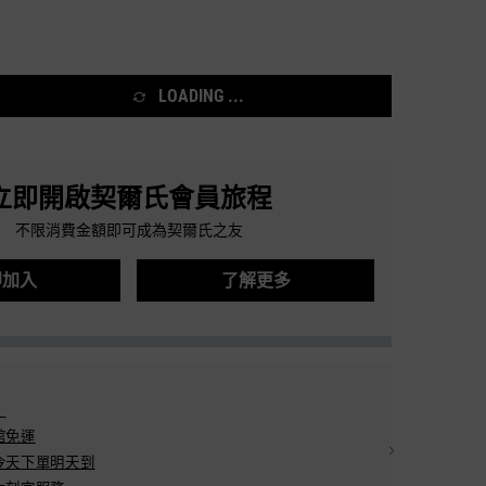
LOADING ...
立即開啟契爾氏會員旅程
不限消費金額即可成為契爾氏之友
即加入
了解更多
圖像
】
結帳方式：信用卡分期/L
館免運
分期：3期0利率/
天下單明天到​
配送方式：宅配/7