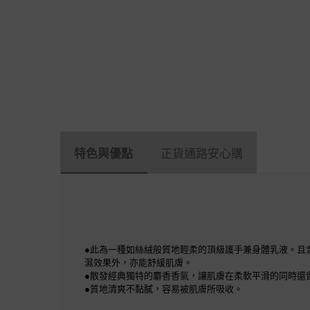
特色與優點
正貨通路安心購
●此為一種如絲絨般質地輕柔的頂級護手兼身體乳液。且
濕效果外，亦能舒緩肌膚。
●散發經典獨特的麝香香氣，讓肌膚在柔軟平滑的同時還
●質地清爽不黏膩，容易被肌膚所吸收。