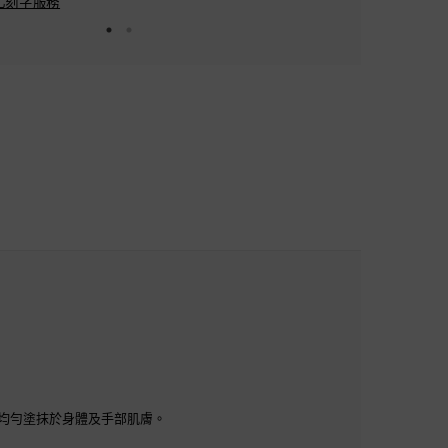
刻字服務​
均勻塗抹於身體及手部肌膚。