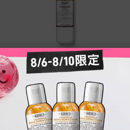
精
原‧麝香手部和身體潤膚乳
香氣
如絲絨般質地輕柔，使用後散發經典麝香香
KIEH
氣！
只有一種容量
250ML
NT$1,050
LOADING ...