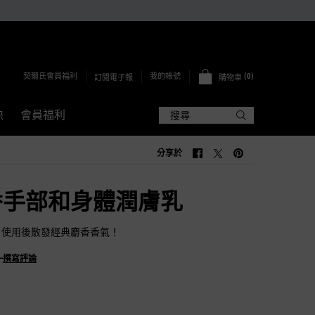
契爾氏會員福利
0
我的帳號
訂閱電子報
購物車
0 PRODUCT IN CART
訣
會員福利
搜尋
分享於
分享於 FACEBOOK
分享於 TWITTER
分享於 PINTEREST
香手部和身體潤膚乳
，使用後散發經典麝香香氣！
—
撰寫評論