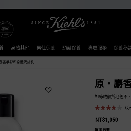
養
身體其他
男仕保養
頭髮保養
專屬服務
保養秘
麝香手部和身體潤膚乳
原‧麝
如絲絨般質地輕柔
(5)
NT$1,050
選擇 包裝