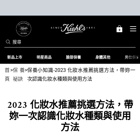
0
0 PRODUCT IN C
購
物
搜尋
車
Main content
新品上市
明星商品
臉部保養
身體其他
男仕保養
首
>
保養
>
保養小知識-2023 化妝水推薦挑選方法，帶妳一
頁
祕訣
次認識化妝水種類與使用方法
2023 化妝水推薦挑選方法，帶
妳一次認識化妝水種類與使用
方法