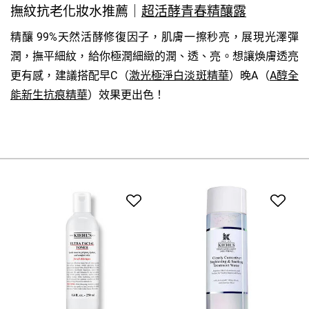
撫紋抗老化妝水推薦｜
超活酵青春精釀露
精釀 99%天然活酵修復因子，肌膚一擦秒亮，展現光澤彈
潤，撫平細紋，給你極潤細緻的潤、透、亮。想讓煥膚透亮
更有感，建議搭配早C（
激光極淨白淡斑精華
）晚A（
A醇全
能新生抗痕精華
）效果更出色！