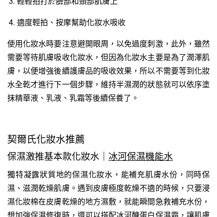
輕輕拍打於臉部和頸部肌膚上
適度輕拍、按摩幫助化妝水吸收
使用化妝水時要注意避開眼周，以免過度刺激，此外，雖然
需要等待肌膚吸收化妝水，但因為化妝水主要是為了潤澤肌
膚，以便增強後續護膚品的吸收效果，所以不需要等到化妝
水全乾才進行下一個步驟，維持半濕潤的狀態就可以依序塗
抹精華液、乳液、乳霜等後續保養了。
契爾氏化妝水推薦
保濕激推基本款化妝水｜
冰河保濕機能水
獨特凝露狀質地的保濕化妝水，能補充肌膚水份，同時保
濕、滋潤乾燥肌膚。遇到皮膚極度乾燥不適的時候，只要浸
濕化妝棉在皮膚乾燥的地方濕敷，就能瞬間急救補充水份，
想加強保濕修復時，還可以搭配
冰河醣蛋白保濕霜
，讓肌膚