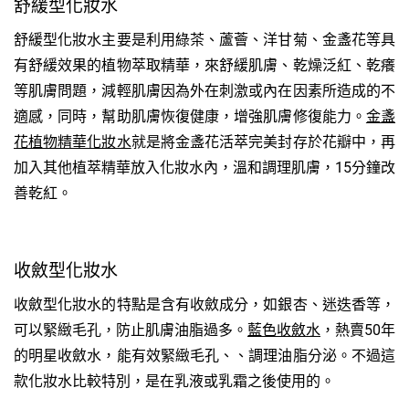
舒緩型化妝水
舒緩型化妝水主要是利用綠茶、蘆薈、洋甘菊、金盞花等具
有舒緩效果的植物萃取精華，來舒緩肌膚、乾燥泛紅、乾癢
等肌膚問題，減輕肌膚因為外在刺激或內在因素所造成的不
適感，同時，幫助肌膚恢復健康，增強肌膚修復能力。
金盞
花植物精華化妝水
就是將金盞花活萃完美封存於花瓣中，再
加入其他植萃精華放入化妝水內，溫和調理肌膚，15分鐘改
善乾紅。
收斂型化妝水
收斂型化妝水的特點是含有收斂成分，如銀杏、迷迭香等，
可以緊緻毛孔，防止肌膚油脂過多。
藍色收斂水
，熱賣50年
的明星收斂水，能有效緊緻毛孔、、調理油脂分泌。不過這
款化妝水比較特別，是在乳液或乳霜之後使用的。