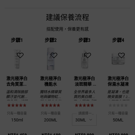
激光極淨白去角質潔面膠
建議保養流程
搭配使用，保養更有感
步驟1
步驟2
步驟3
步驟4
激光極淨白
激光極淨白
激光極淨白
激光極淨白
去角質潔面
機能水
淡斑精華 -
保濕水凝凍
膠
美白精華液
溫和清除臉部
獨特水精華質
全世界最多人
是凝凍，也是
推薦／7天淡
髒汙並代謝老
地與礦物虹光
買的美白精華
晚安面膜！24
斑 偕同膠原
廢角質，讓肌
粉末美白化妝
液*！獨家「不
小時亮白不間
蛋白作用
膚平滑、透亮
水，能有效提
怕氧化的維他
斷
有光澤
升肌膚保濕及
命C」，用皮膚
只有一種容量
只有一種容量
請選擇一個容量
只有一種容量
透亮度
科醫師配方，
150ml
200ML
50ML
亮出水嫩皮！7
天淡斑美白、
偕同膠原蛋白