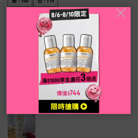
是 -
100
否 -
119
╳
喵喵
5 out of 5 stars.
5/5
03/29/2022
顆粒細細，洗完覺得臉好好摸
此留言是否實用?
是 -
122
否 -
123
eveng99
5 out of 5 stars.
5/5
11/24/2021
買眼霜索取的試用包，一試之下大為驚艷，皮膚明顯變光亮了。
馬上下單買了一條激光極淨白去角質潔面膠～