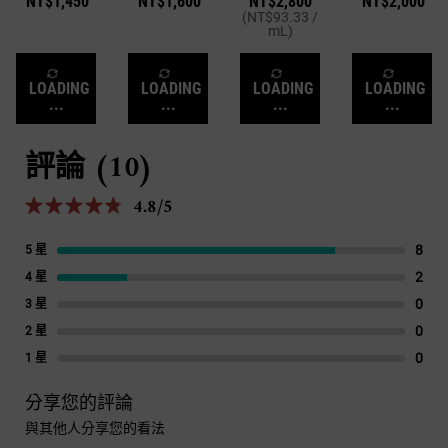
NT$1,450
NT$1,600
NT$2,800
NT$2,000
作用！
(NT$93.33 /
mL)
LOADING
LOADING
LOADING
LOADING
...
...
...
...
評論 (10)
PDP Reviews
4.8/5
4.8 out of 5 stars.
8
8 re
5 星
2
2 re
4 星
0
1 re
3 星
0
1 re
2 星
0
1 re
1 星
分享您的評論
與其他人分享您的看法