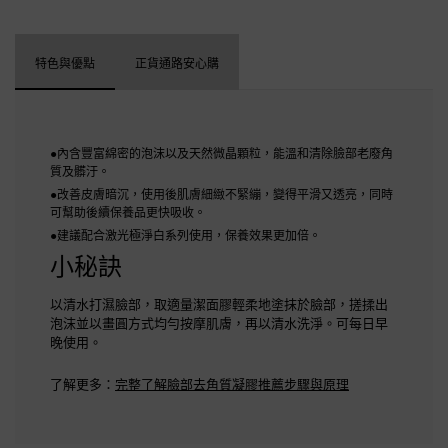
特色與優點
正貨通路安心購
●內含豐富綿密的泡沫以及天然微晶顆粒，能溫和清除臉部老廢角
質及髒汙。
●改善皮膚暗沉，使用後肌膚細緻不緊繃，變得平滑又透亮，同時
可幫助後續保養品更快吸收。
●建議配合激光極淨白系列使用，保養效果更加倍。
小秘訣
以清水打濕臉部，取適量潔面膠輕柔地塗抹於臉部，搓揉出
泡沫並以畫圓方式均勻按摩肌膚，再以清水洗淨。可每日早
晚使用。
了解更多：
完整了解臉部去角質凝膠推薦步驟與原理​