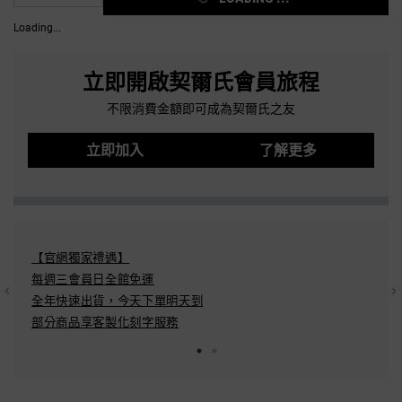
Loading...
立即開啟契爾氏會員旅程
不限消費金額即可成為契爾氏之友
立即加入
了解更多
【官網獨家禮遇】
結帳方
每週三會員日全館免運
Pay/A
全年快速出貨，今天下單明天到​
分期：
部分商品享客製化刻字服務​
配送方