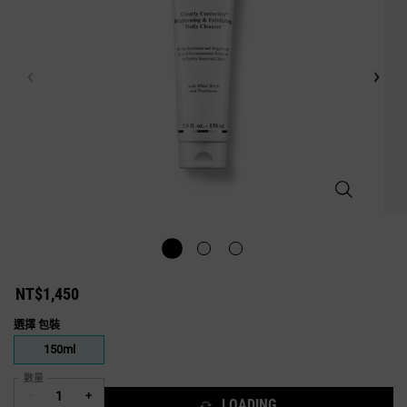
激光極淨白去
NT$1,450
選擇 包裝
One 包裝 only
150ml
Selected
, 1 of 1
數量
−
+
LOADING ...