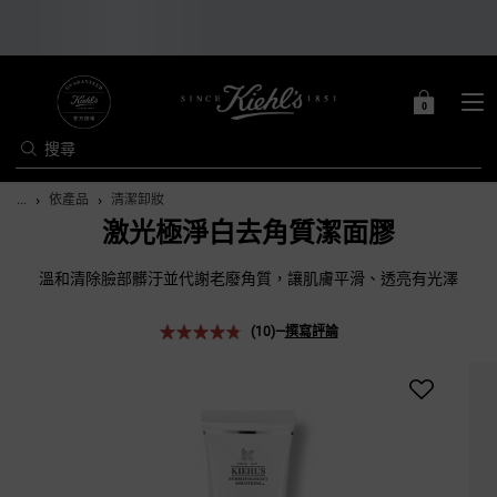
0
0 PRODUCT IN C
購
物
搜尋
車
Main content
...
依產品
清潔卸妝
激光極淨白去角質潔面膠
溫和清除臉部髒汙並代謝老廢角質，讓肌膚平滑、透亮有光澤
(10)
—
撰寫評論