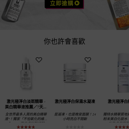
you may also like
你也許會喜歡
激光極淨白淡斑精華 -
激光極淨白保濕水凝凍
激光極淨白
美白精華液推薦／7天淡
斑 偕同膠原蛋白作用
全世界最多人買的美白精華
是凝凍，也是晚安面膜！24
獨特水精華質地
液*！獨家「不怕氧化的維他
小時亮白不間斷
粉末美白化妝水
命C」，用皮膚科醫師配
升肌膚保濕及
方，亮出水嫩皮！7天淡斑美