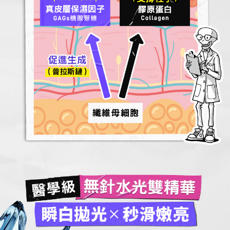
無針水光雙精華
醫學級
瞬白拋光 X 秒滑嫩亮