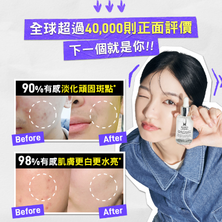
全球超過40,000則正面評價
下一個就是你!!
90
%有感淡化頑固斑點*
98
%有感肌膚更白更水亮*