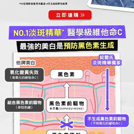
*50位受試者使用本產品14天之自我評估結果
NO.1淡斑精華* 醫學級維他命C
最強的美白是預防黑色素生成
契爾氏
淡斑精華獨家
他牌美白
氧化變黃失效
黑色素
（易氧化的維他命C）
結合黑色素前驅物
黑色素前驅物
（麥拉色鏈）
多巴醌(DOPAQUINONE)
不生成黑色素前驅物
（不怕氧化的維他命C）