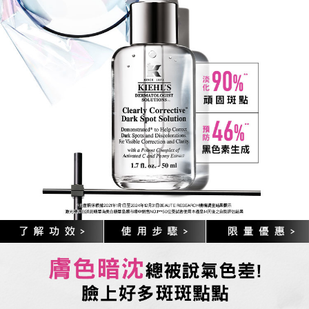
90%
淡化
頑固斑點
46%
預防
黑色素生城
*此宣稱係根據2021年1月1日至2024年12月31日BEAUTE RESEARCH機構調查解果顯示
激光極淨白淡斑精華為美白精華類市場中銷售NO.1 **50位受試者使用本產品14天後之自我評估結果
膚色暗沈
總被說氣色差!
臉上好多斑斑點點