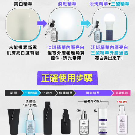
美白精華
淡斑精華
淡斑精華+三酸精華
未能根源斷黑
淡斑精華內層亮白
淡斑精華內層亮白
肌膚亮白度有限
但被外層老廢角質
三酸精華外層通透
擋住，透光受阻
亮白透出來了！
正確使用步驟
潔 面
三酸煥膚
化妝水
修護精華
機能精華
乳霜乳液
洗臉後
\NEW/
最強早C晚A
\第1步驟/