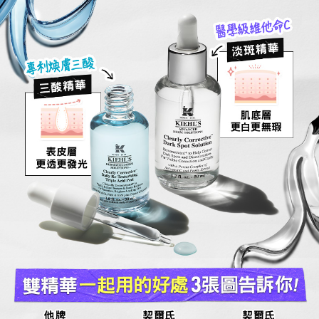
醫學級維他命C
淡斑精華
專利煥膚三酸
三酸精華
肌底層
更白更無瑕
表皮層
更透更發光
雙精華 一起用的好處 3張圖告訴你!
他牌
契爾氏
契爾氏