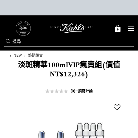
0
0 PRODUCT IN C
購
物
搜尋
車
Main content
...
NEW
熱銷組合
淡斑精華100mlVIP瘋賣組(價值
NT$12,326)
(0)
—
撰寫評論