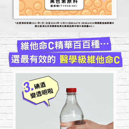
黑色素原料
酪胺酸(TYROSINE)
*此宣稱係根據2021年1月1日至2024年12月31日BEAUTE RESEARCH機構調查結果顯示
激光極淨白淡斑精華為美白精華品類市場中銷售量NO.1
維他命C精華百百種...
選最有效的 醫學級維他命C
碘酒變透明
代表含有效維他命C 能抗氧化