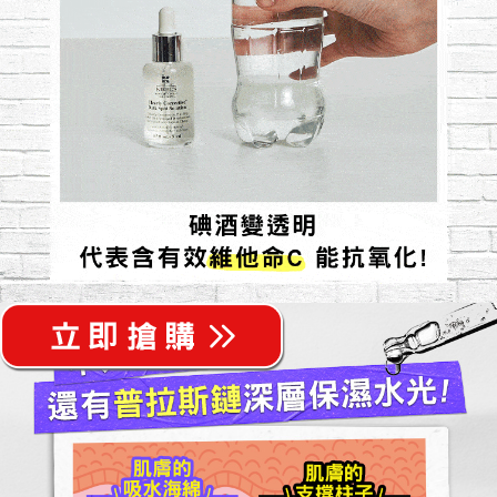
不只美白
還有普拉斯鏈深層保濕水光!
促進生成
（普拉斯鏈）
纖維母細胞
真皮層保濕因子
膠原蛋白
肌膚的
肌膚的
Collagen
GAGs糖胺聚糖
吸水海綿
支撐柱子