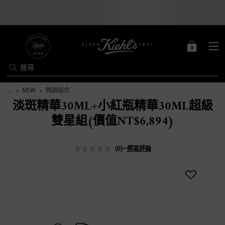
0
0 PRODUCT IN C
購
物
搜尋
車
Main content
...
NEW
熱銷組合
淡斑精華30ML+小紅瓶精華30ML超級
雙星組(價值NT$6,894)
(0)
—
撰寫評論