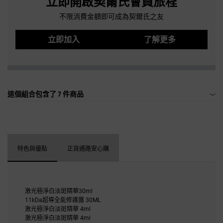
立即開啟契爾氏會員旅程
不限消費金額即可成為契爾氏之友
立即加入
了解更多
這個組合包含了
7 件商品
特色與優點
正貨通路安心購
激光極淨白淡斑精華30ml
11kDa超導全能修護露 30ML
激光極淨白淡斑精華 4ml
激光極淨白淡斑精華 4ml