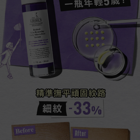
一瓶年輕5歲！​
精準撫平頑固紋路​​​
細紋​-33%​