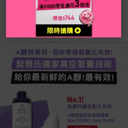
獨家真空氣囊技術，維持A醇活性!因為A醇很容易因接
觸空氣氧化變質，因此保存很重要!契爾氏A醇為專業皮
膚科醫師配方的專利A醇，成份來源精純，透過獨創微
分子三合一結構技術!搭配超級胜肽及神經醯胺增加肌膚
使用耐受性，降低肌膚初次使用A醇的刺激感。
A醇效果好，但非常容易氧化失效!​​
契爾氏獨家真空氣囊技術
給你最新鮮的A醇!最有效!​​
No.1!
皮膚科醫生配方系列
A醇全能新生抗痕精華
30ml $2,700 / 50ml $3,550