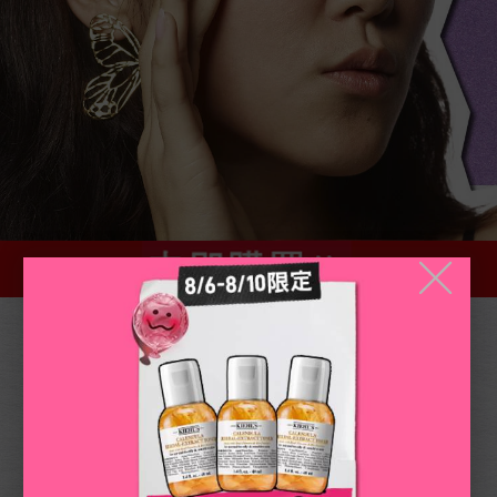
╳
你該知道的A醇小知識!​​
A醇有什麼功效?
幫助角質層正常代謝，協助代謝老廢角質，改善及粉刺問
題。同時也能「緊緻毛孔」，使肌膚變得平滑有光澤。​​
契爾氏的A醇好在哪?