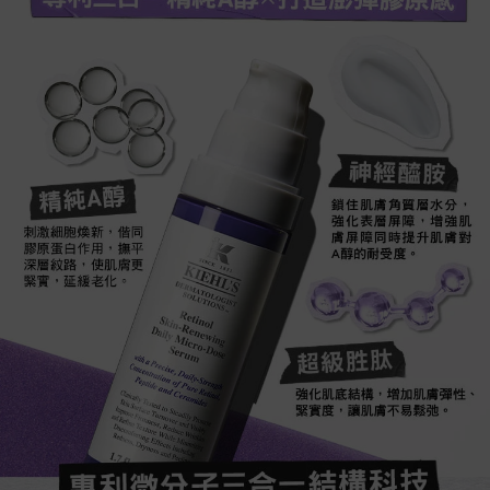
專利三合一精純A醇 打造澎彈膠原感​
神經醯胺​
精純A醇​
鎖住肌膚角質層水分，
強化表層屏障，增強肌
刺激細胞煥新，偕同
膚屏障同時提升肌膚對
膠原蛋白作用，撫平
A醇的耐受度。​
深層紋路，使肌膚更
緊實，延緩老化。
超級胜肽​
強化肌底結構，增加肌膚彈性、
緊實度，讓肌膚不易鬆弛。​