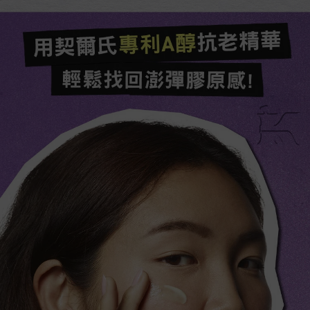
用契爾氏專利A醇抗老精華​
輕鬆找回澎彈膠原感!