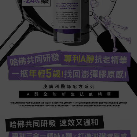
-24% 頸紋
哈佛共同研發​
專利A醇抗老精華
一瓶年輕5歲!找回澎彈膠原
感!​
皮膚科醫師配方系列​
A醇全能新生抗痕精華
*契爾氏實驗總部根據受試者每天使用連續12周，淡化細紋、皺紋使膚況改善之實測感受​。 **由132位受試者經契爾氏實驗總部透過精密儀器檢測使用24週之實測數據​。
***契爾氏實驗總部透過精密儀器檢測54位受試者使用12週之實測數據​。 ****契爾氏實驗總部透過透過精密儀器檢測受試者使用8週之實測數據​。
哈佛共同研發 速效又溫和​