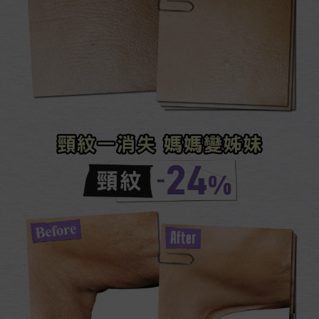
頸紋一消失 媽媽變姊妹​
頸紋​-24%