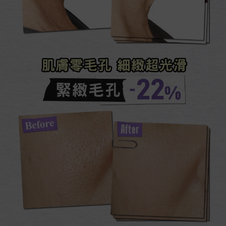
肌膚零毛孔 細緻超光滑​
緊緻毛孔-22%​