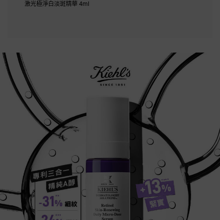
激光極淨白淡斑精華 4ml
A醇全能新生抗痕精華
專利三合一
精純A醇
-31% 細紋