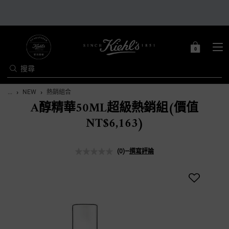
0
0 PRODUCT IN C
購
物
搜尋
車
Main content
...
NEW
熱銷組合
A醇精華50ML超級熱銷組(價值
NT$6,163)
(0)
—
撰寫評論