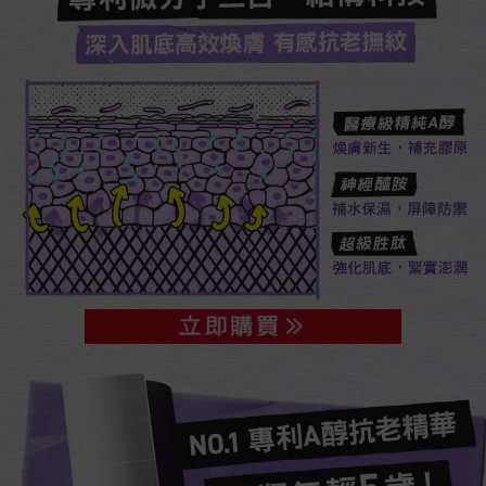
專利微分子三合一結構科技​
深入肌底高效煥膚 有感抗老撫紋​
醫療級精純A醇​
煥膚新生，補充膠原​
神經醯胺​
補水保濕，屏障防禦​
超級胜肽​
強化肌底，緊實澎潤​
NO.1 專利A醇抗老精華​​