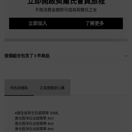
立即開啟契爾氏會員旅程
不限消費金額即可成為契爾氏之友
立即加入
了解更多
這個組合包含了
5 件商品
特色與優點
正貨通路安心購
A醇全能新生抗痕精華 50ML
激光極淨白淡斑精華 4ml
激光極淨白淡斑精華 4ml
激光極淨白淡斑精華 4ml