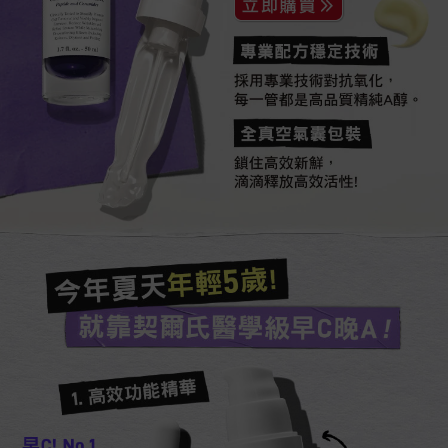
專業配方穩定技術​​
採用專業技術對抗氧化，
每一管都是高品質精純A醇。
全真空氣囊包裝
鎖住高效新鮮，
滴滴釋放高效活性!
今年夏天年輕5歲!​
就靠契爾氏醫學級早C晚A !