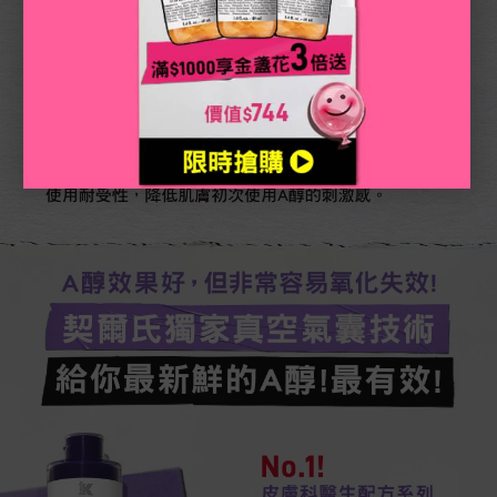
幫助角質層正常代謝，協助代謝老廢角質，改善及粉刺問
題。同時也能「緊緻毛孔」，使肌膚變得平滑有光澤。​​
契爾氏的A醇好在哪?
獨家真空氣囊技術，維持A醇活性!因為A醇很容易因接
觸空氣氧化變質，因此保存很重要!契爾氏A醇為專業皮
膚科醫師配方的專利A醇，成份來源精純，透過獨創微
分子三合一結構技術!搭配超級胜肽及神經醯胺增加肌膚
使用耐受性，降低肌膚初次使用A醇的刺激感。
A醇效果好，但非常容易氧化失效!​​
契爾氏獨家真空氣囊技術
給你最新鮮的A醇!最有效!​​
No.1!
皮膚科醫生配方系列