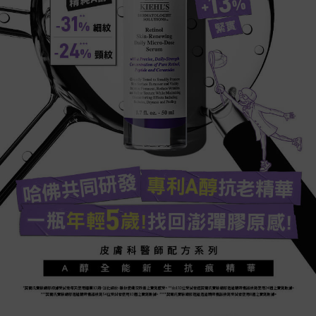
精純A醇
-31% 細紋
-24% 頸紋
哈佛共同研發​
專利A醇抗老精華
一瓶年輕5歲!找回澎彈膠原
感!​
皮膚科醫師配方系列​
A醇全能新生抗痕精華
*契爾氏實驗總部根據受試者每天使用連續12周，淡化細紋、皺紋使膚況改善之實測感受​。 **由132位受試者經契爾氏實驗總部透過精密儀器檢測使用24週之實測數據​。
***契爾氏實驗總部透過精密儀器檢測54位受試者使用12週之實測數據​。 ****契爾氏實驗總部透過透過精密儀器檢測受試者使用8週之實測數據​。