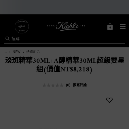
0
0 PRODUCT IN C
購
物
搜尋
車
Main content
...
NEW
熱銷組合
淡斑精華30ML+A醇精華30ML超級雙星
組(價值NT$8,218)
(0)
—
撰寫評論