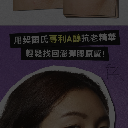
用契爾氏專利A醇抗老精華​
輕鬆找回澎彈膠原感!