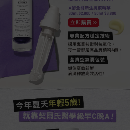
A醇全能新生抗痕精華
30ml $2,700 / 50ml $3,550
專業配方穩定技術​​
採用專業技術對抗氧化，
每一管都是高品質精純A醇。
全真空氣囊包裝
鎖住高效新鮮，
滴滴釋放高效活性!
今年夏天年輕5歲!​
就靠契爾氏醫學級早C晚A !