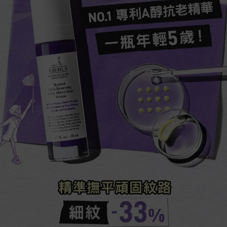
NO.1 專利A醇抗老精華​​
一瓶年輕5歲！​
精準撫平頑固紋路​​​
細紋​-33%​