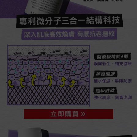
緊實度，讓肌膚不易鬆弛。​
專利微分子三合一結構科技​
深入肌底高效煥膚 有感抗老撫紋​
醫療級精純A醇​
煥膚新生，補充膠原​
神經醯胺​
補水保濕，屏障防禦​
超級胜肽​
強化肌底，緊實澎潤​