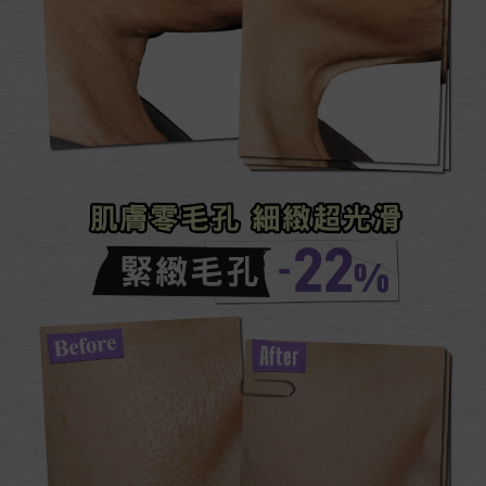
肌膚零毛孔 細緻超光滑​
緊緻毛孔-22%​