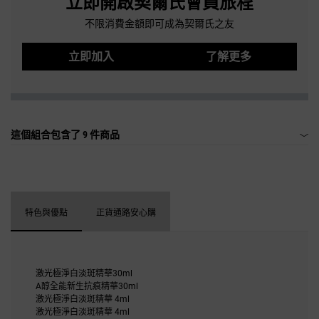
立即開啟契爾氏會員旅程
不限消費金額即可成為契爾氏之友
立即加入
了解更多
這個組合包含了
9 件商品
特色與優點
正貨通路安心購
激光極淨白淡斑精華30ml
A醇全能新生抗痕精華30ml
激光極淨白淡斑精華 4ml
激光極淨白淡斑精華 4ml