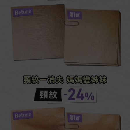
頸紋一消失 媽媽變姊妹​
頸紋​-24%