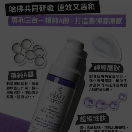
哈佛共同研發 速效又溫和​
專利三合一精純A醇 打造澎彈膠原感​
神經醯胺​
精純A醇​
鎖住肌膚角質層水分，
強化表層屏障，增強肌
刺激細胞煥新，偕同
膚屏障同時提升肌膚對
膠原蛋白作用，撫平
A醇的耐受度。​
深層紋路，使肌膚更
緊實，延緩老化。
超級胜肽​
強化肌底結構，增加肌膚彈性、