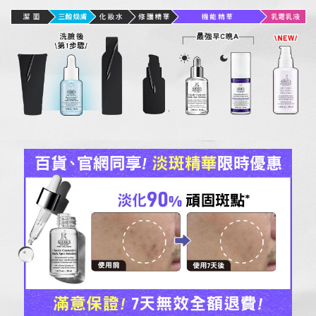
潔 面
三酸煥膚
化妝水
修護精華
機能精華
乳霜乳液
洗臉後
\NEW/
最強早C晚A
\第1步驟/