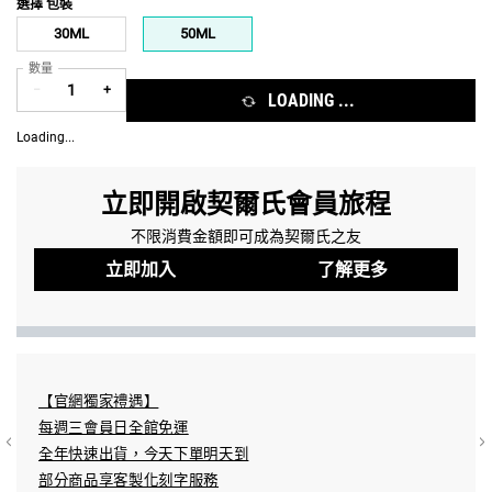
選擇 包裝
Select a 包裝
30ML
50ML
Selected
, 1 of 2
Selected
, 2 of 2
數量
−
+
LOADING ...
Loading...
立即開啟契爾氏會員旅程
不限消費金額即可成為契爾氏之友
立即加入
了解更多
【官網獨家禮遇】
結帳方
每週三會員日全館免運
Pay/A
全年快速出貨，今天下單明天到​
分期：
部分商品享客製化刻字服務​
配送方