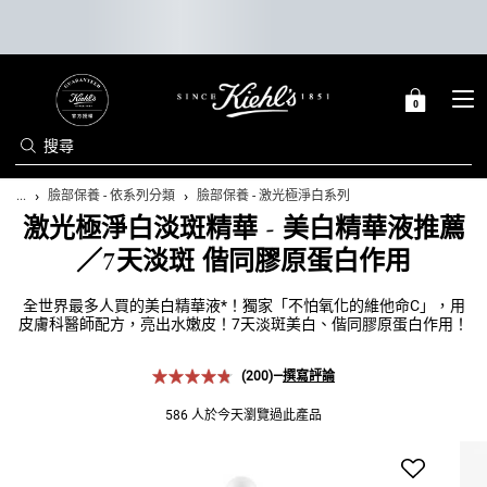
0
購
0 PRODUCT IN C
物
搜尋
車
Main content
...
臉部保養 - 依系列分類
臉部保養 - 激光極淨白系列
激光極淨白淡斑精華 - 美白精華液推薦
／7天淡斑 偕同膠原蛋白作用
全世界最多人買的美白精華液*！獨家「不怕氧化的維他命C」，用
皮膚科醫師配方，亮出水嫩皮！7天淡斑美白、偕同膠原蛋白作用！
(200)
—
撰寫評論
586 人於今天瀏覽過此產品