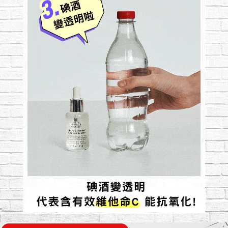
不只美白
還有普拉斯鏈深層保濕水光!
促進生成
（普拉斯鏈）
纖維母細胞
真皮層保濕因子
膠原蛋白
肌膚的
肌膚的
Collagen
GAGs糖胺聚糖