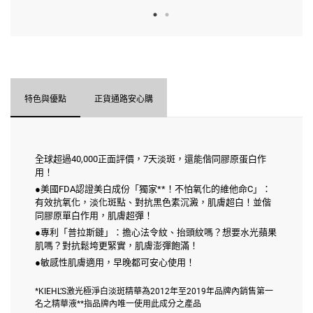
特色與優點
正貨通路安心購
全球超過40,000正面評價，7天淡斑，還能偕同膠原蛋白作
用！
●美國FDA認證美白成份「獨家**！不怕氧化的維他命C」：
有效抗氧化，淡化斑點、對抗黑色素沉澱，肌膚超白！並偕
同膠原單白作用，肌膚超彈！
●專利「普拉斯鏈」：擔心法令紋、抬頭紋嗎？想要水光蘋果
肌嗎？對抗鬆垮更緊實，肌膚澎彈飽滿！
●敏感性肌膚適用，早晚都可安心使用！
*KIEHL’S激光極淨白淡斑精華為2012年至2019年品牌內銷售第一
名之精華液**指品牌內唯一使用此成分之產品