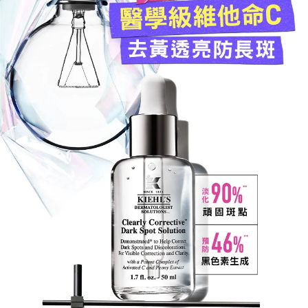
醫學級維他命C
去黃透亮防長斑
90%
淡化
頑固斑點
46%
預防
黑色素生城