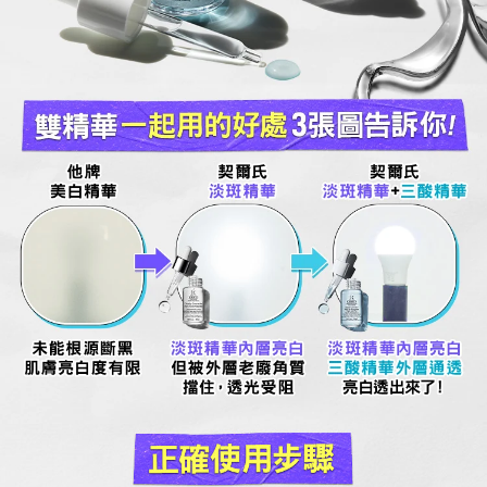
雙精華 一起用的好處 3張圖告訴你!
他牌
契爾氏
契爾氏
美白精華
淡斑精華
淡斑精華+三酸精華
未能根源斷黑
淡斑精華內層亮白
淡斑精華內層亮白
肌膚亮白度有限
但被外層老廢角質
三酸精華外層通透
擋住，透光受阻
亮白透出來了！
正確使用步驟