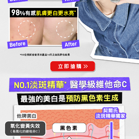
98
%有感肌膚更白更水亮*
*50位受試者使用本產品14天之自我評估結果
NO.1淡斑精華* 醫學級維他命C
最強的美白是預防黑色素生成
契爾氏
淡斑精華獨家
他牌美白
氧化變黃失效
黑色素
（易氧化的維他命C）