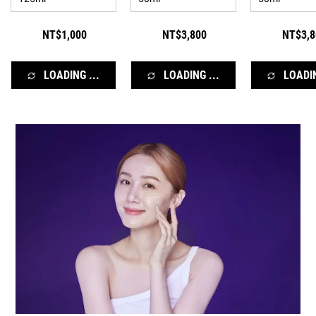
肌！
刺激、無香料添加!<b
醫學美容 #抗老
華液推薦 #專櫃
NT$1,000
NT$3,800
NT$3,8
精華 #抗皺保養品
孔 #紋路 #細紋 
#A醇 #胜肽 #神
效抗老 #安心低
LOADING ...
LOADING ...
LOADIN