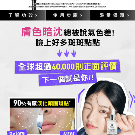
*此宣稱係根據2021年1月1日至2024年12月31日BEAUTE RESEARCH機構調查解果顯示
激光極淨白淡斑精華為美白精華類市場中銷售NO.1 **50位受試者使用本產品14天後之自我評估結果
膚色暗沈
總被說氣色差!
臉上好多斑斑點點
全球超過40,000則正面評價
下一個就是你!!
90
%有感淡化頑固斑點*