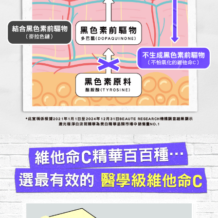
結合黑色素前驅物
黑色素前驅物
（麥拉色鏈）
多巴醌(DOPAQUINONE)
不生成黑色素前驅物
（不怕氧化的維他命C）
黑色素原料
酪胺酸(TYROSINE)
*此宣稱係根據2021年1月1日至2024年12月31日BEAUTE RESEARCH機構調查結果顯示
激光極淨白淡斑精華為美白精華品類市場中銷售量NO.1
維他命C精華百百種...
選最有效的 醫學級維他命C
碘酒變透明
代表含有效維他命C 能抗氧化