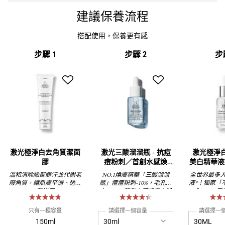
建議保養流程
搭配使用，保養更有感
步驟 1
步驟 2
步
激光極淨白去角質潔面
激光三酸溜溜瓶 - 抗痘
激光極淨白
膠
痘粉刺／首創水感煥
美白精華液
膚！全膚質可用！
斑 偕同
溫和清除臉部髒汙並代謝老
NO.1煥膚精華「三酸溜溜
全世界最多
廢角質，讓肌膚平滑、透亮
瓶」痘痘粉刺-10%，毛孔粗
液*！獨家「
有光澤
大-25%，首創水感煥膚！肌
命C」，用
膚再敏感都可用！
方，亮出水嫩
白、偕同膠
只有一種容量
請選擇一個容量
請選擇一
150ml