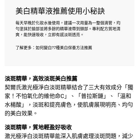
美白精華液推薦使用小秘訣
每天早晚於化妝水後使用，建議一次用量為一整個滴管，均
勻塗抹於臉部並將多餘的精華液帶到頸部。專利配方質地清
爽，能快速吸收，立即有感淡斑透亮。
了解更多：
如何變白?7種美白保養方法推薦
淡斑精華，高效淡斑美白推薦
契爾氏激光極淨白淡斑精華結合了三大有效成分「獨
家！不怕氧化的維他命C」、「普拉斯鏈」、「溫和
水楊酸」，淡斑和提亮膚色，使肌膚展現明亮、均勻
的美白效果。
淡斑精華，質地輕盈好吸收
激光極淨白淡斑精華能深入肌膚處理淡斑問題，減少