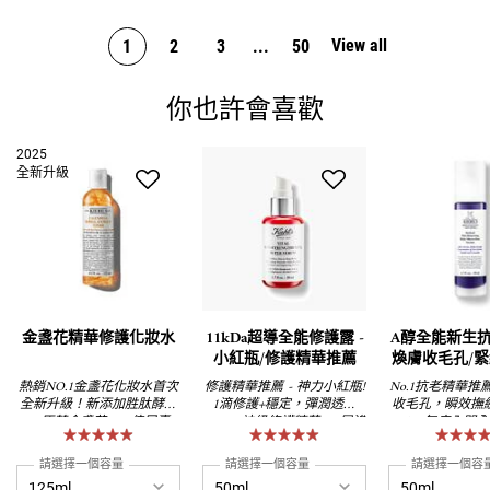
View all
product revie
1
2
3
...
50
Page 1 of 50. Current page
你也許會喜歡
you may also like
2025
全新升級
金盞花精華修護化妝水
11kDa超導全能修護露 -
A醇全能新生抗
小紅瓶/修護精華推薦
煥膚收毛孔/
抗老精華
熱銷NO.1金盞花化妝水首次
修護精華推薦 - 神力小紅瓶!
No.1抗老精華推薦
全新升級！新添加胜肽酵母
1滴修護+穩定，彈潤透亮
收毛孔，瞬效撫
X 原萃金盞花 X 3倍尿囊
200%! 神級修護精華 - 8層滲
<br>無痛入門
素！6倍超速調理力，溫和不
透、8秒有感、8大問題有效
容，契爾氏打造
刺激，收毛孔、去顆粒、改
解決!
養品！ <br>95
請選擇一個容量
請選擇一個容量
請選擇一個容
善油光、1天就能養出零瑕
用者高效有感，