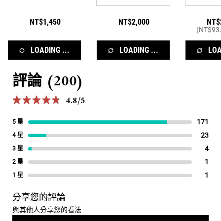
NT$1,450
NT$2,000
NT$
(NT$93.
LOADING ...
LOADING ...
LOA
評論 (200)
PDP Reviews
4.8/5
4.8 out of 5 stars.
171
171 
5 星
23
23 r
4 星
4
4 re
3 星
1
1 re
2 星
1
1 re
1 星
分享您的評論
與其他人分享您的看法