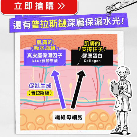
吸水海綿
支撐柱子