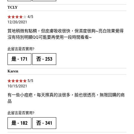
TCLY
4 out of 5 stars.
4/5
12/20/2021
質地稍微有點稠，但皮膚吸收很快，保濕度很夠~亮白效果覺得
沒有特別明顯QQ可能要再使用一段時間看看~
此留言是否實用?
是 -
171
否 -
253
Karen
5 out of 5 stars.
5/5
10/15/2021
有一些小痘疤，每天擦真的淡很多，臉也很透亮，無限回購的商
品
此留言是否實用?
是 -
182
否 -
341