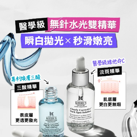
無針水光雙精華
醫學級
瞬白拋光 X 秒滑嫩亮
醫學級維他命C
淡斑精華
專利煥膚三酸
三酸精華
肌底層
更白更無瑕
表皮層
更透更發光